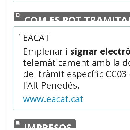
COM ES POT TRAMITA
EACAT
Emplenar i
signar elect
telemàticament amb la do
del tràmit específic CC03
l'Alt Penedès.
www.eacat.cat
IMPRESOS