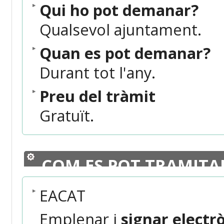
Qui ho pot demanar?
Qualsevol ajuntament.
Quan es pot demanar?
Durant tot l'any.
Preu del tràmit
Gratuït.
COM ES POT TRAMITA
EACAT
Emplenar i
signar elect