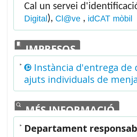
Cal un servei d'identificac
),
,
Digital
Cl@ve
idCAT mòbil
IMPRESOS
Instància d'entrega de
ajuts individuals de menj
MÉS INFORMACIÓ
Departament responsabl