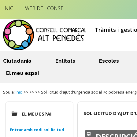
INICI
WEB DEL CONSELL
Tràmits i gesti
Ciutadania
Entitats
Escoles
El meu espai
Sou a:
Inici
>> >> >> Sol·licitud d'ajut d'urgència social i/o pobresa energ
SOL·LICITUD D'AJUT D
EL MEU ESPAI
Entrar amb codi sol·licitud
DESCRIPCI