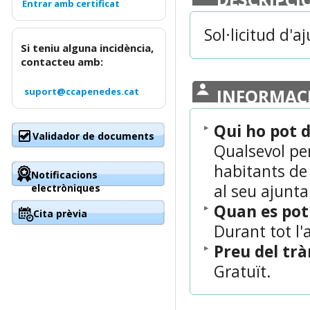
Sol·licitud d'
Si teniu alguna incidència,
contacteu amb:
suport@ccapenedes.cat
INFORMAC
Qui ho pot 
Validador de documents
Qualsevol per
habitants de
Notificacions
al seu ajunt
electròniques
Quan es po
Cita prèvia
Durant tot l'
Preu del tr
Gratuït.