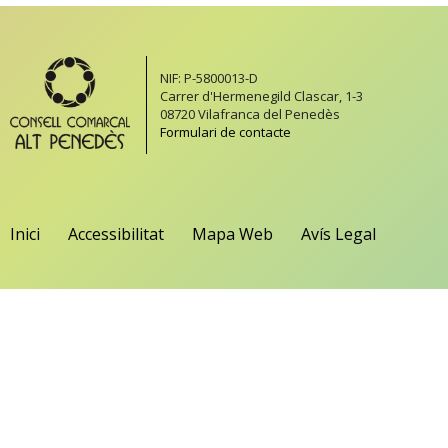
NIF: P-5800013-D
Carrer d'Hermenegild Clascar, 1-3
08720 Vilafranca del Penedès
Formulari de contacte
Inici
Accessibilitat
Mapa Web
Avís Legal