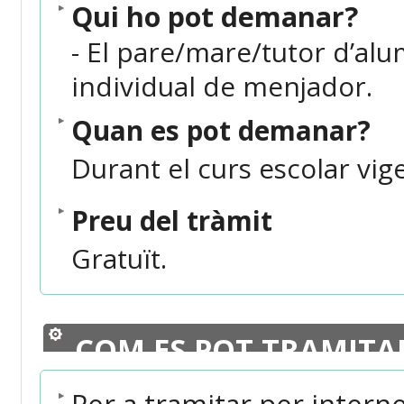
Qui ho pot demanar?
-
El pare/mare/tutor d’alum
individual de menjador.
Quan es pot demanar?
Durant el curs escolar vig
Preu del tràmit
Gratuït.
COM ES POT TRAMITA
Per a tramitar per intern