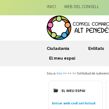
INICI
WEB DEL CONSELL
Ciutadania
Entitats
El meu espai
Sou a:
Inici
>> >> >> Sol·licitud de subvenci
EL MEU ESPAI
Entrar amb codi sol·licitud