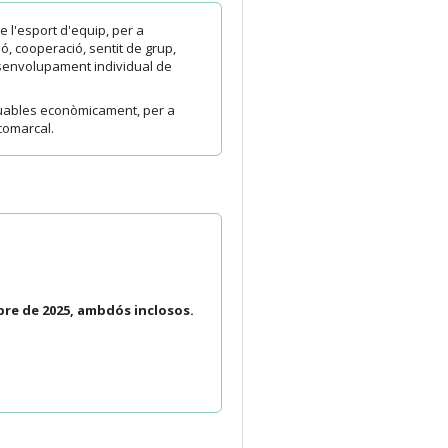
e l'esport d'equip, per a
ó, cooperació, sentit de grup,
desenvolupament individual de
luables econòmicament, per a
 comarcal.
bre de 2025
, ambdós inclosos.