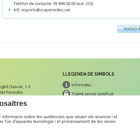
Telèfon de contacte: 93 890 00 00 (ext. 233)
A/E: esports@ccapenedes.cat
VERSIÓ 
LLEGENDA DE SÍMBOLS
Informatiu
ild Clascar, 1-3
 del Penedès
Tràmit sense certificat
tacte
osaltres
Tràmit amb certificat
Impresos
ir informació sobre les audiències que veuen els anuncis i el
Pagament
zar l'ús d'aquesta tecnologia i el processament de les seves
b
Avís Legal
Proje