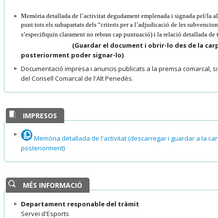
Memòria detallada de l’activitat degudament emplenada i signada pel/la al
punt tots els subapartats dels “criteris per a l’adjudicació de les subvencio
s’especifiquin clarament no rebran cap puntuació) i la relació detallad
(Guardar el document i obrir-lo des de la ca
posteriorment poder signar-lo)
Documentació impresa i anuncis publicats a la premsa comarcal, si n
del Consell Comarcal de l'Alt Penedès.
IMPRESOS
Memòria detallada de l'activitat (descarregar i guardar a la car
posteriorment)
MÉS INFORMACIÓ
Departament responable del tràmit
Servei d'Esports