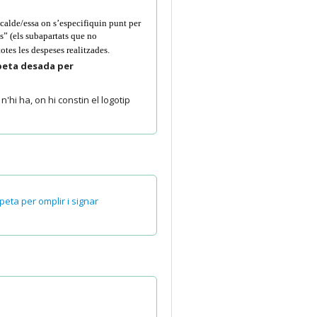
calde/essa on s’especifiquin punt per
ns” (els subapartats que no
a de totes les despeses realitzades.
rpeta desada per
'hi ha, on hi constin el logotip
peta per omplir i signar