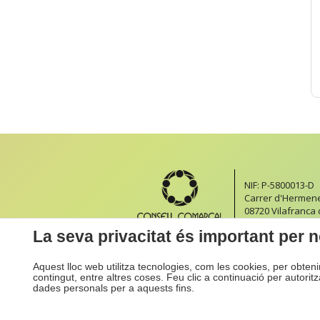
NIF: P-5800013-D
Carrer d'Hermeneg
08720 Vilafranca
Formulari de con
La seva privacitat és important per n
Aquest lloc web utilitza tecnologies, com les cookies, per obten
contingut, entre altres coses. Feu clic a continuació per autorit
dades personals per a aquests fins.
Inici
Accessibilitat
Mapa We