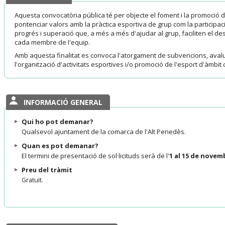
Aquesta convocatòria pública té per objecte el foment i la promoció d
pontenciar valors amb la pràctica esportiva de grup com la participaci
progrés i superació que, a més a més d'ajudar al grup, faciliten el 
cada membre de l'equip.
Amb aquesta finalitat es convoca l'atorgament de subvencions, ava
l'organització d'activitats esportives i/o promoció de l'esport d'àmbit
INFORMACIÓ GENERAL
Qui ho pot demanar?
Qualsevol ajuntament de la comarca de l'Alt Penedès.
Quan es pot demanar?
El termini de presentació de sol·licituds serà de l'
1 al 15 de novem
Preu del tràmit
Gratuït.