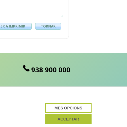
PER A IMPRIMIR
TORNAR
938 900 000
MÉS OPCIONS
cte desenvolupat per
ACCEPTAR