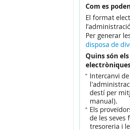
Com es poden
El format elec
l’administraci
Per generar l
disposa de di
Quins són els
electrònique
Intercanvi de
l'administrac
destí per mit
manual).
Els proveïdor
de les seves 
tresoreria i 