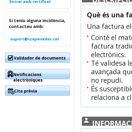
Què és una f
Si teniu alguna incidència,
Una factura el
contacteu amb:
Conté el mat
suport@ccapenedes.cat
factura tradi
electrònics.
Validador de documents
Té validesa l
avançada que 
Notificacions
no repudi.
electròniques
És susceptibl
Cita prèvia
relaciona a cl
INFORMAC