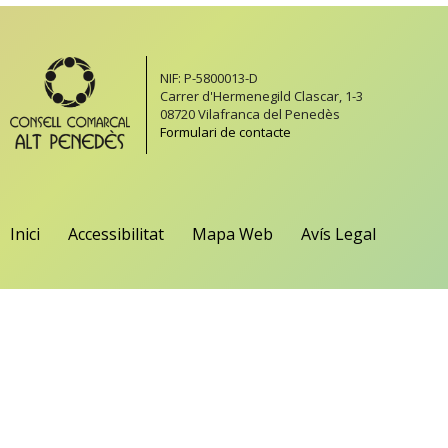
NIF: P-5800013-D
Carrer d'Hermenegild Clascar, 1-3
08720 Vilafranca del Penedès
Formulari de contacte
Inici
Accessibilitat
Mapa Web
Avís Legal