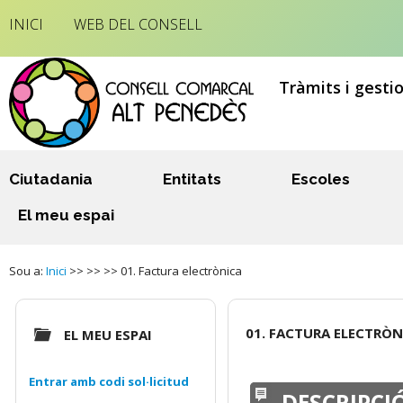
INICI
WEB DEL CONSELL
Tràmits i gesti
Ciutadania
Entitats
Escoles
El meu espai
Sou a:
Inici
>> >> >> 01. Factura electrònica
01. FACTURA ELECTRÒN
EL MEU ESPAI
Entrar amb codi sol·licitud
DESCRIPCI