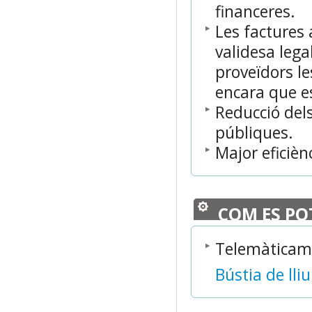
financeres.
Les factures
validesa legal
proveïdors l
encara que e
Reducció del
públiques.
Major eficiènc
COM ES PO
Telemàticam
Bústia de lli