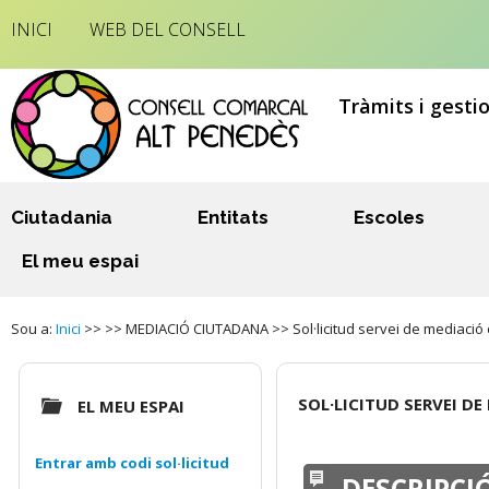
INICI
WEB DEL CONSELL
Tràmits i gesti
Ciutadania
Entitats
Escoles
El meu espai
Sou a:
Inici
>> >> MEDIACIÓ CIUTADANA >> Sol·licitud servei de mediació
SOL·LICITUD SERVEI D
EL MEU ESPAI
Entrar amb codi sol·licitud
DESCRIPCI