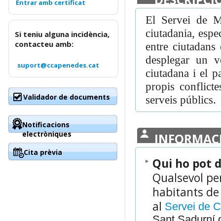
El Servei de Me
ciutadania, espec
Si teniu alguna incidència,
contacteu amb:
entre ciutadans
desplegar un v
suport@ccapenedes.cat
ciutadana i el p
propis conflict
Validador de documents
serveis públics.
Notificacions
electròniques
INFORMAC
Cita prèvia
Qui ho pot 
Qualsevol per
habitants de
al
Servei de C
Sant Sadurní 