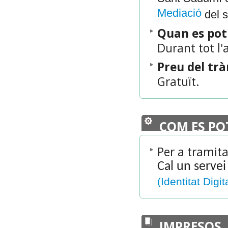
Mediació
del s
Quan es po
Durant tot l'
Preu del tr
Gratuït.
COM ES PO
Per a tramita
Cal un servei
(Identitat Digit
IMPRESOS