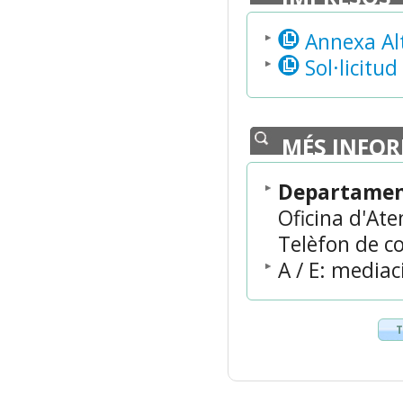
Annexa Alt
Sol·licitu
MÉS INFO
Departament
Oficina d'At
Telèfon de co
A / E: media
T