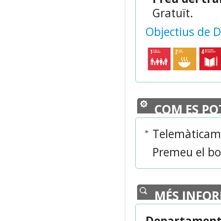
Gratuït.
Objectius de 
COM ES PO
Telemàticam
Premeu el b
MÉS INFO
Departament 