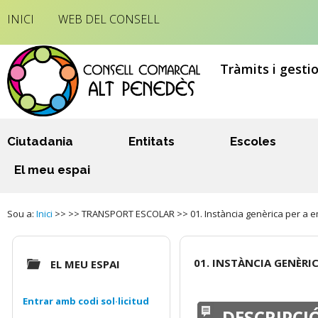
INICI
WEB DEL CONSELL
Tràmits i gesti
Ciutadania
Entitats
Escoles
El meu espai
Sou a:
Inici
>> >> TRANSPORT ESCOLAR >> 01. Instància genèrica per a em
01. INSTÀNCIA GENÈRI
EL MEU ESPAI
Entrar amb codi sol·licitud
DESCRIPCI