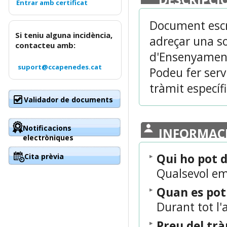
Document escr
Si teniu alguna incidència,
adreçar una so
contacteu amb:
d'Ensenyament
suport@ccapenedes.cat
Podeu fer serv
tràmit específi
Validador de documents
Notificacions
INFORMAC
electròniques
Qui ho pot 
Cita prèvia
Qualsevol e
Quan es po
Durant tot l'
Preu del tr