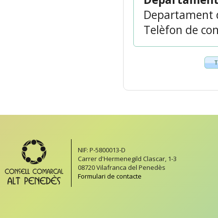
Departament 
Telèfon de con
T
NIF: P-5800013-D
Carrer d'Hermenegild Clascar, 1-3
08720 Vilafranca del Penedès
Formulari de contacte