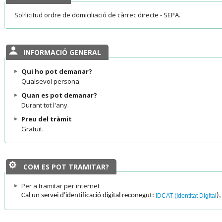
Sol·licitud ordre de domiciliació de càrrec directe - SEPA.
INFORMACIÓ GENERAL
Qui ho pot demanar?
Qualsevol persona.
Quan es pot demanar?
Durant tot l'any.
Preu del tràmit
Gratuït.
COM ES POT TRAMITAR?
Per a tramitar per internet
Cal un servei d'identificació digital reconegut:
),
IDCAT (Identitat Digital