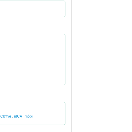
,
Cl@ve
idCAT mòbil