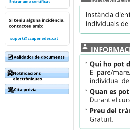
Instància d'en
Si teniu alguna incidència,
individuals d
contacteu amb:
suport@ccapenedes.cat
INFORMAC
Validador de documents
Qui ho pot 
El pare/mare/
Notificacions
electròniques
individual d
Cita prèvia
Quan es po
Durant el curs
Preu del tr
Gratuït.