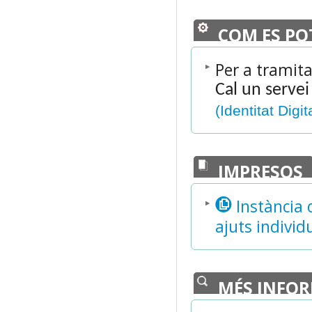
COM ES PO
Per a tramita
Cal un servei
(Identitat Digit
IMPRESOS
Instància 
ajuts indivi
MÉS INFO