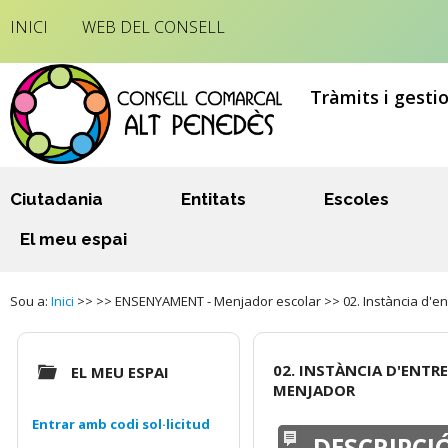
INICI
WEB DEL CONSELL
Tràmits i gesti
Ciutadania
Entitats
Escoles
El meu espai
Sou a:
Inici
>> >> ENSENYAMENT - Menjador escolar >> 02. Instància d'en
02. INSTÀNCIA D'ENTR
EL MEU ESPAI
MENJADOR
Entrar amb codi sol·licitud
DESCRIPCI