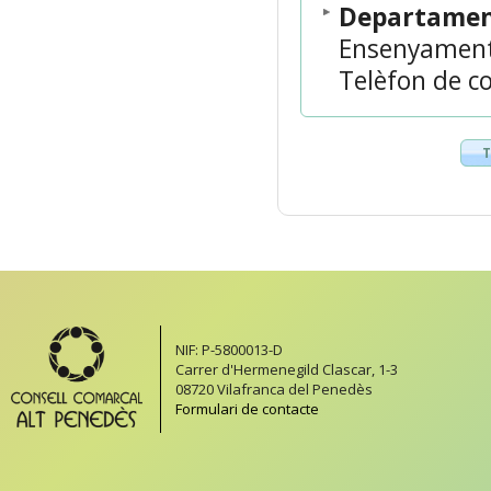
Departament
Ensenyamen
Telèfon de co
T
NIF: P-5800013-D
Carrer d'Hermenegild Clascar, 1-3
08720 Vilafranca del Penedès
Formulari de contacte