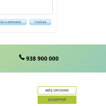
PER A IMPRIMIR
TORNAR
938 900 000
MÉS OPCIONS
cte desenvolupat per
ACCEPTAR