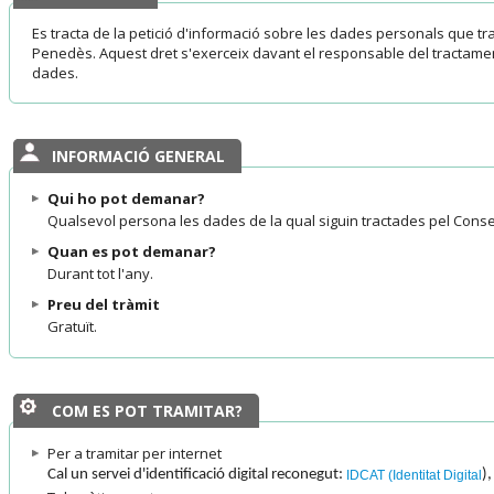
Es tracta de la petició d'informació sobre les dades personals que tra
Penedès. Aquest dret s'exerceix davant el responsable del tractame
dades.
INFORMACIÓ GENERAL
Qui ho pot demanar?
Qualsevol persona les dades de la qual siguin tractades pel Conse
Quan es pot demanar?
Durant tot l'any.
Preu del tràmit
Gratuït.
COM ES POT TRAMITAR?
Per a tramitar per internet
Cal un servei d'identificació digital reconegut:
),
IDCAT (Identitat Digital