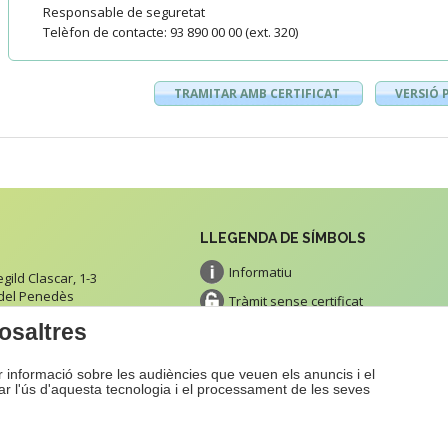
Responsable de seguretat
Telèfon de contacte: 93 890 00 00 (ext. 320)
TRAMITAR AMB CERTIFICAT
VERSIÓ 
LLEGENDA DE SÍMBOLS
Informatiu
ild Clascar, 1-3
 del Penedès
Tràmit sense certificat
tacte
osaltres
Tràmit amb certificat
Impresos
ir informació sobre les audiències que veuen els anuncis i el
Pagament
zar l'ús d'aquesta tecnologia i el processament de les seves
b
Avís Legal
Proje