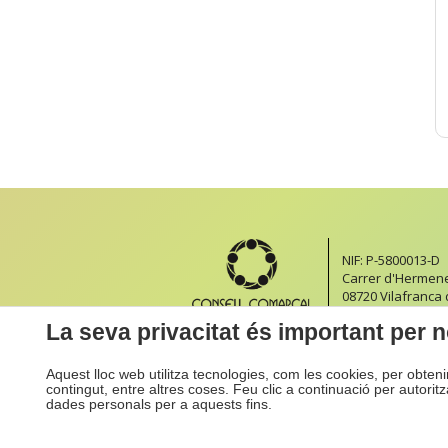
NIF: P-5800013-D
Carrer d'Hermeneg
08720 Vilafranca
Formulari de con
La seva privacitat és important per n
Aquest lloc web utilitza tecnologies, com les cookies, per obten
contingut, entre altres coses. Feu clic a continuació per autorit
dades personals per a aquests fins.
Inici
Accessibilitat
Mapa We