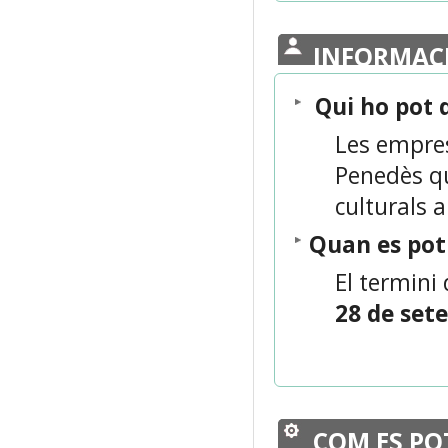
INFORMAC
Qui ho pot
Les emprese
Penedès qu
culturals 
Quan es po
El termini 
28 de set
COM ES PO