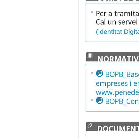
Per a tramita
Cal un servei
(Identitat Digit
NORMATIV
BOPB_Bases
empreses i en
www.penedes
BOPB_Conv
DOCUMENT