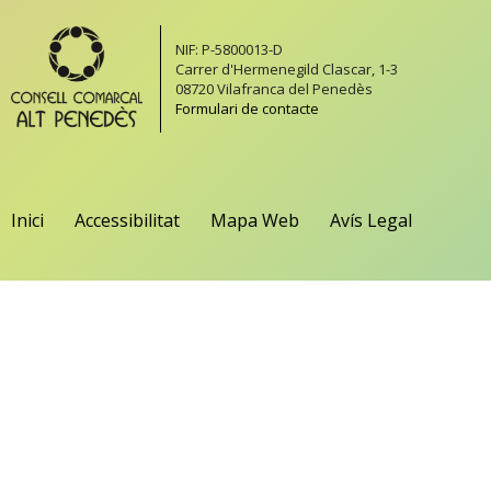
NIF: P-5800013-D
Carrer d'Hermenegild Clascar, 1-3
08720 Vilafranca del Penedès
Formulari de contacte
Inici
Accessibilitat
Mapa Web
Avís Legal