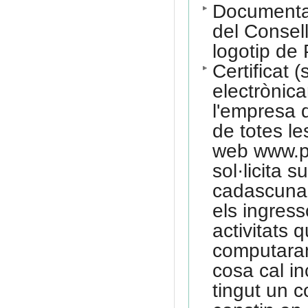
Documentaci
del Consell
logotip de
Certificat 
electrònic
l'empresa d
de totes le
web www.pe
sol·licita 
cadascuna 
els ingress
activitats 
computaran
cosa cal in
tingut un c