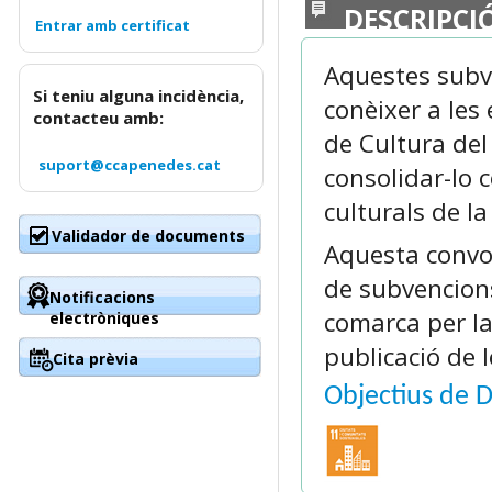
DESCRIPCI
Aquestes subve
Si teniu alguna incidència,
conèixer a les
contacteu amb:
de Cultura del
suport@ccapenedes.cat
consolidar-lo 
culturals de l
Validador de documents
Aquesta convoc
de subvencions
Notificacions
comarca per la
electròniques
publicació de l
Cita prèvia
Objectius de 