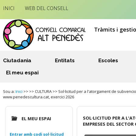
INICI
WEB DEL CONSELL
Tràmits i gesti
Ciutadania
Entitats
Escoles
El meu espai
Sou a:
Inici
>> >> CULTURA >> Sol·licitud per a l'atorgament de subvencion
www.penedescultura.cat, exercici 2026
SOL·LICITUD PER A L'
EL MEU ESPAI
EMPRESES DEL SECTOR
Entrar amb codi sol·licitud