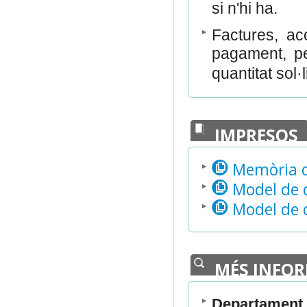
si n'hi ha.
Factures, ac
pagament, pe
quantitat sol·
IMPRESOS
Memòria de
Model de c
Model de ce
MÉS INFO
Departament 