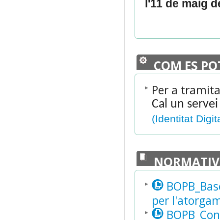
l'11 de maig 
COM ES PO
Per a tramita
Cal un servei
(Identitat Digit
NORMATIV
BOPB_Bases
per l'atorgam
BOPB_Conv