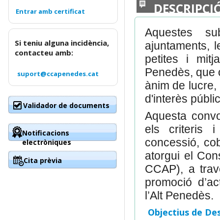
DESCRIPCI
Aquestes su
Si teniu alguna incidència,
ajuntaments, l
contacteu amb:
petites i mit
Penedès, que or
suport@ccapenedes.cat
ànim de lucre, 
d'interès públi
Validador de documents
Aquesta convoc
els criteris i
Notificacions
concessió, cob
electròniques
atorgui el Con
Cita prèvia
CCAP), a travé
promoció d’act
l’Alt Penedès.
Objectius de De