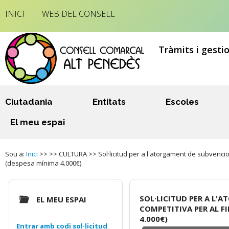
INICI
WEB DEL CONSELL
Tràmits i gesti
Ciutadania
Entitats
Escoles
El meu espai
Sou a:
Inici
>> >> CULTURA >> Sol·licitud per a l'atorgament de subvencion
(despesa mínima 4.000€)
SOL·LICITUD PER A L
EL MEU ESPAI
COMPETITIVA PER AL F
4.000€)
Entrar amb codi sol·licitud