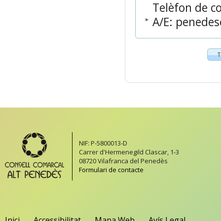
Telèfon de co
A/E: penedes
T
NIF: P-5800013-D
Carrer d'Hermenegild Clascar, 1-3
08720 Vilafranca del Penedès
Formulari de contacte
Inici
Accessibilitat
Mapa Web
Avís Legal