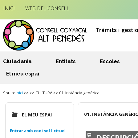
INICI
WEB DEL CONSELL
Tràmits i gesti
Ciutadania
Entitats
Escoles
El meu espai
Sou a:
Inici
>> >> CULTURA >> 01. Instància genèrica
01. INSTÀNCIA GENÈRI
EL MEU ESPAI
Entrar amb codi sol·licitud
DESCRIPCI