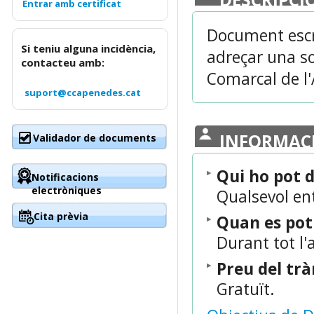
Document escri
Si teniu alguna incidència,
adreçar una sol
contacteu amb:
Comarcal de l'
suport@ccapenedes.cat
INFORMAC
Validador de documents
Qui ho pot 
Notificacions
electròniques
Qualsevol ent
Cita prèvia
Quan es po
Durant tot l'
Preu del tr
Gratuït.