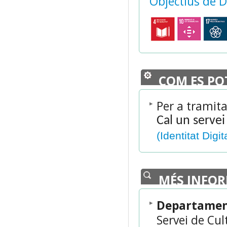
Objectius de 
COM ES PO
Per a tramita
Cal un servei
(Identitat Digit
MÉS INFO
Departament
Servei de Cul