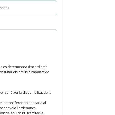
Penedès
Actes es determinarà d'acord amb
nsultar els preus a l'apartat de
er conèixer la disponibilitat de la
r la transferència bancària al
 assenyala l'ordenança.
t de sol·licitud i tramitar-la.