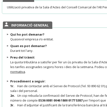
Utilització privativa de la Sala d'Actes del Consell Comarcal de l'Alt 
INFORMACIÓ GENERAL
Qui ho pot demanar?
Quasevol empresa i/o entitat.
Quan es pot demanar?
Durant tot l'any.
Preu del tràmit
La quota tributària a satisfer per fer un ús privatiu de la Sala d'
les tarifes assignades segons hores i dies de la setmana. Podeu co
normativa
.
Procediment a seguir:
1r.
Han de contactar amb el Servei de Protocol (Tel. 93 890 62 01) p
sala i del personal.
2n.
Un cop rebuda la confirmació del Servei de Protocol, han de fe
número de compte
ES36 0081 0046 1800 0177 5387
per l'import que
3r.
Han d'adjuntar el justificant de la transferència bancària al tràmi