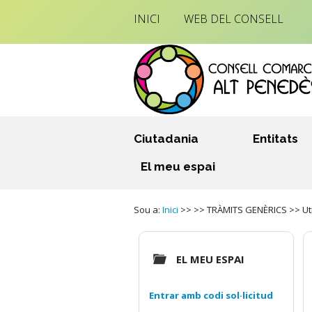
INICI
WEB DEL CONSELL
Ciutadania
Entitats
El meu espai
Sou a:
Inici
>> >> TRÀMITS GENÈRICS >> Utili
EL MEU ESPAI
Entrar amb codi sol·licitud