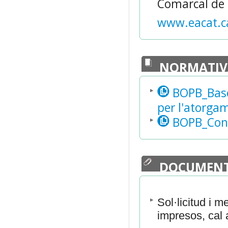
Comarcal de 
www.eacat.c
NORMATIV
BOPB_Bases
per l'atorgam
BOPB_Convo
DOCUMENT
Sol·licitud i m
impresos, cal a