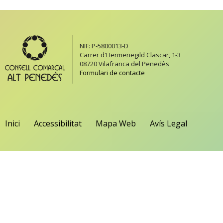
NIF: P-5800013-D
Carrer d'Hermenegild Clascar, 1-3
08720 Vilafranca del Penedès
Formulari de contacte
Inici
Accessibilitat
Mapa Web
Avís Legal