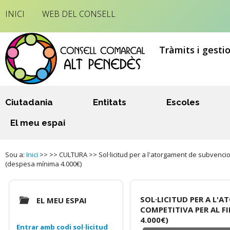
INICI
WEB DEL CONSELL
Tràmits i gesti
Ciutadania
Entitats
Escoles
El meu espai
Sou a:
Inici
>> >> CULTURA >> Sol·licitud per a l'atorgament de subvencion
(despesa mínima 4.000€)
SOL·LICITUD PER A L
EL MEU ESPAI
COMPETITIVA PER AL F
4.000€)
Entrar amb codi sol·licitud