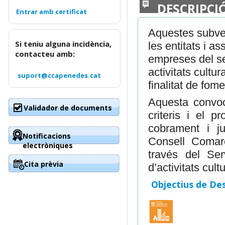
DESCRIPCI
Aquestes subven
Si teniu alguna incidència,
les entitats i a
contacteu amb:
empreses del sec
activitats cultu
suport@ccapenedes.cat
finalitat de fome
Aquesta convoca
Validador de documents
criteris i el p
cobrament i ju
Notificacions
Consell Comar
electròniques
través del Ser
Cita prèvia
d’activitats cul
Objectius de De