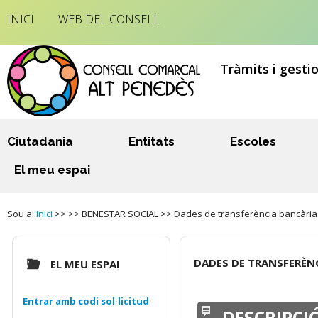
INICI
WEB DEL CONSELL
Tràmits i gesti
Ciutadania
Entitats
Escoles
El meu espai
Sou a:
Inici
>> >> BENESTAR SOCIAL >> Dades de transferència bancària 
DADES DE TRANSFERÈNC
EL MEU ESPAI
Entrar amb codi sol·licitud
DESCRIPCI