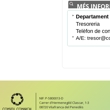
MÉS INFO
Departament 
Tresoreria
Telèfon de con
A/E: tresor@c
NIF: P-5800013-D
Carrer d'Hermenegild Clascar, 1-3
08720 Vilafranca del Penedès