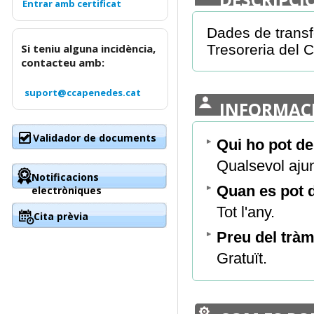
Dades de transf
Si teniu alguna incidència,
Tresoreria del 
contacteu amb:
suport@ccapenedes.cat
INFORMAC
Validador de documents
Qui ho pot d
Qualsevol aju
Notificacions
Quan es pot
electròniques
Tot l'any.
Cita prèvia
Preu del tràm
Gratuït.