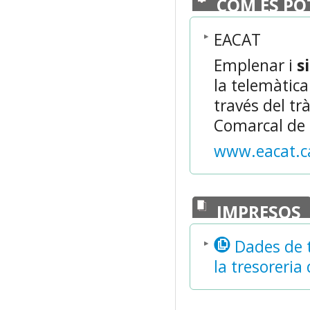
COM ES PO
EACAT
Emplenar i
s
la telemàtic
través del tr
Comarcal de 
www.eacat.c
IMPRESOS
Dades de t
la tresoreria