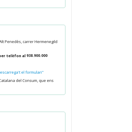
'Alt Penedès, carrer Hermenegild
per telèfon al
938.900.000
scarrega't el formulari"
ia Catalana del Consum, que ens