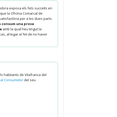
dora exposa els fets succeïts en
 que la Oficina Comarcal de
atisfactòria per a les dues parts.
en consum una prova
sa
amb la qual heu tingut la
cas, al·legar el fet de no haver
ls habitants de Vilafranca del
ó al Consumidor
del seu