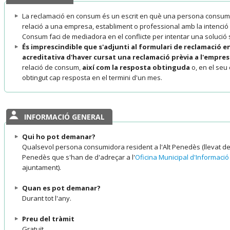
La reclamació en consum és un escrit en què una persona consumi
relació a una empresa, establiment o professional amb la intenció
Consum faci de mediadora en el conflicte per intentar una solució s
És imprescindible que s'adjunti al formulari de reclamació 
acreditativa d'haver cursat una reclamació prèvia a l'empre
relació de consum,
així com la resposta obtinguda
o, en el seu 
obtingut cap resposta en el termini d'un mes.
INFORMACIÓ GENERAL
Qui ho pot demanar?
Qualsevol persona consumidora resident a l'Alt Penedès (llevat de
Penedès que s'han de d'adreçar a l'
Oficina Municipal d'Informaci
ajuntament).
Quan es pot demanar?
Durant tot l'any.
Preu del tràmit
Gratuït.