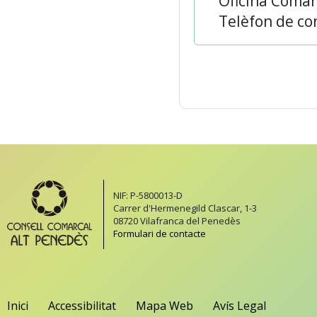
Oficina Coma
Telèfon de con
NIF: P-5800013-D
Carrer d'Hermenegild Clascar, 1-3
08720 Vilafranca del Penedès
Formulari de contacte
Inici
Accessibilitat
Mapa Web
Avís Legal