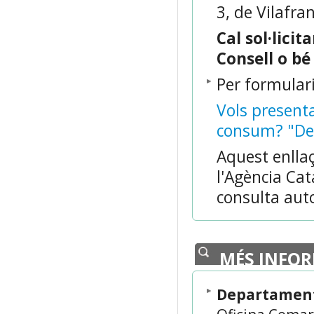
3, de Vilafra
Cal sol·licit
Consell o bé
Per formulari
Vols present
consum? "Des
Aquest enllaç
l'Agència Ca
consulta au
MÉS INFO
Departament