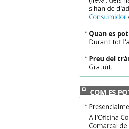
(llevat dels 
s'han de d'ad
Consumidor
Quan es po
Durant tot l'
Preu del tr
Gratuït.
COM ES PO
Presencialm
A l'Oficina C
Comarcal de l