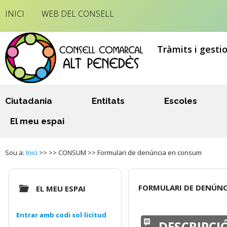
INICI
WEB DEL CONSELL
Tràmits i gesti
Ciutadania
Entitats
Escoles
El meu espai
Sou a:
Inici
>> >> CONSUM >> Formulari de denúncia en consum
FORMULARI DE DENÚN
EL MEU ESPAI
Entrar amb codi sol·licitud
DESCRIPCI