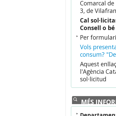
Comarcal de l
3, de Vilafra
Cal sol·licit
Consell o bé
Per formulari
Vols present
consum? "Des
Aquest enllaç
l'Agència Ca
sol·licitud
MÉS INFO
Departament