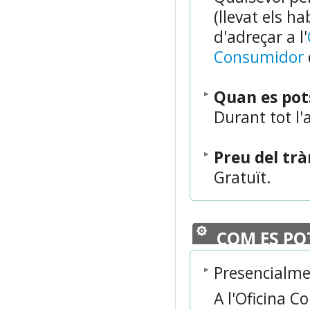
(llevat els h
d'adreçar a l'
Consumidor
Quan es po
Durant tot l'
Preu del tr
Gratuït.
COM ES PO
Presencialm
A l'Oficina C