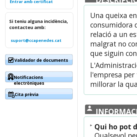
Una queixa en
Si teniu alguna incidència,
consumidora d
contacteu amb:
relació a un e
suport@ccapenedes.cat
malgrat no con
que siguin con
Validador de documents
L'Administraci
l'empresa per 
Notificacions
millorar la qua
electròniques
Cita prèvia
INFORMAC
Qui ho pot 
Qualsevol pe