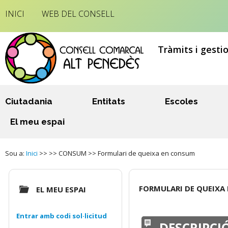
INICI
WEB DEL CONSELL
Tràmits i gesti
Ciutadania
Entitats
Escoles
El meu espai
Sou a:
Inici
>> >> CONSUM >> Formulari de queixa en consum
FORMULARI DE QUEIXA
EL MEU ESPAI
Entrar amb codi sol·licitud
DESCRIPCI