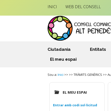
INICI
WEB DEL CONSELL
Ciutadania
Entitats
El meu espai
Sou a:
Inici
>> >> TRÀMITS GENÈRICS >> Autor
EL MEU ESPAI
Entrar amb codi sol·licitud