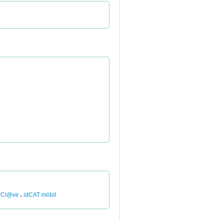
,
Cl@ve
idCAT mòbil