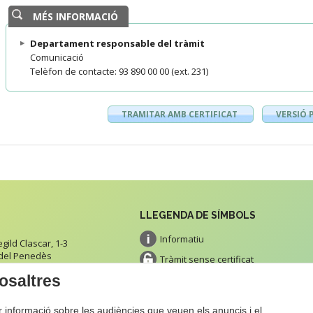
MÉS INFORMACIÓ
Departament responsable del tràmit
Comunicació
Telèfon de contacte: 93 890 00 00 (ext. 231)
TRAMITAR AMB CERTIFICAT
VERSIÓ 
LLEGENDA DE SÍMBOLS
Informatiu
ild Clascar, 1-3
 del Penedès
Tràmit sense certificat
tacte
osaltres
Tràmit amb certificat
Impresos
ir informació sobre les audiències que veuen els anuncis i el