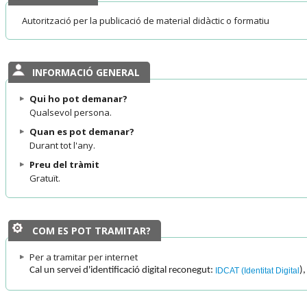
Autorització per la publicació de material didàctic o formatiu
INFORMACIÓ GENERAL
Qui ho pot demanar?
Qualsevol persona.
Quan es pot demanar?
Durant tot l'any.
Preu del tràmit
Gratuït.
COM ES POT TRAMITAR?
Per a tramitar per internet
Cal un servei d'identificació digital reconegut:
),
IDCAT (Identitat Digital