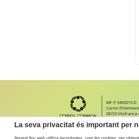
NIF: P-5800013-D
Carrer d'Hermeneg
08720 Vilafranca
Formulari de con
La seva privacitat és important per n
Aquest lloc web utilitza tecnologies, com les cookies, per obten