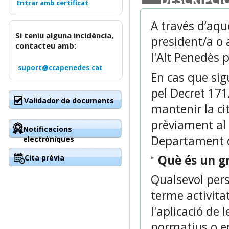
A través d’aque
Si teniu alguna incidència,
president/a o 
contacteu amb:
l'Alt Penedès
suport@ccapenedes.cat
En cas que sig
pel Decret 171
Validador de documents
mantenir la cit
prèviament al 
Notificacions
Departament d
electròniques
Què és un g
Cita prèvia
Qualsevol pers
terme activitat
l'aplicació de 
normatius o en