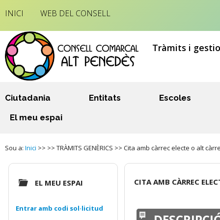
INICI
WEB DEL CONSELL
Tràmits i gesti
Ciutadania
Entitats
Escoles
El meu espai
Sou a:
Inici
>> >> TRÀMITS GENÈRICS >> Cita amb càrrec electe o alt càrr
CITA AMB CÀRREC ELEC
EL MEU ESPAI
Entrar amb codi sol·licitud
DESCRIPCI