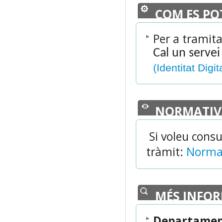
COM ES PO
Per a tramita
Cal un servei
(Identitat Digit
NORMATIV
Si voleu consu
tràmit:
Normat
MÉS INFO
Departament