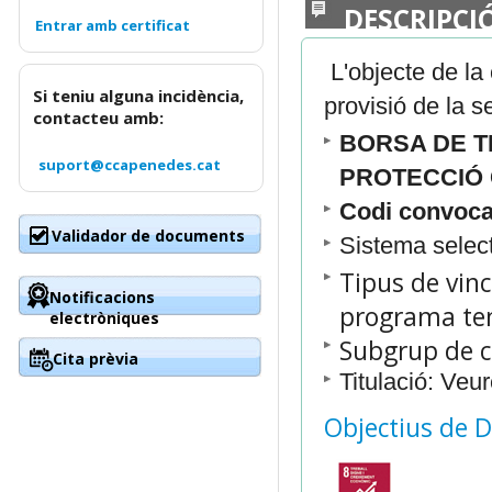
DESCRIPCI
L'objecte de la
Si teniu alguna incidència,
provisió de la s
contacteu amb:
BORSA DE T
suport@ccapenedes.cat
PROTECCIÓ 
Codi convoca
Validador de documents
Sistema selec
Tipus de vin
Notificacions
programa te
electròniques
Subgrup de cl
Cita prèvia
Titulació: Veu
Objectius de 