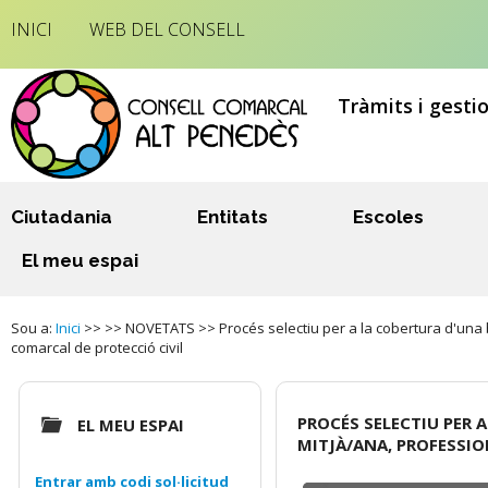
INICI
WEB DEL CONSELL
Tràmits i gesti
Ciutadania
Entitats
Escoles
El meu espai
Sou a:
Inici
>> >> NOVETATS >> Procés selectiu per a la cobertura d'una bo
comarcal de protecció civil
PROCÉS SELECTIU PER 
EL MEU ESPAI
MITJÀ/ANA, PROFESSIO
Entrar amb codi sol·licitud