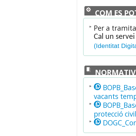
COM ES PO
Per a tramita
Cal un servei
(Identitat Digit
NORMATIV
BOPB_Bases
vacants temp
BOPB_Bases
protecció civi
DOGC_Convo