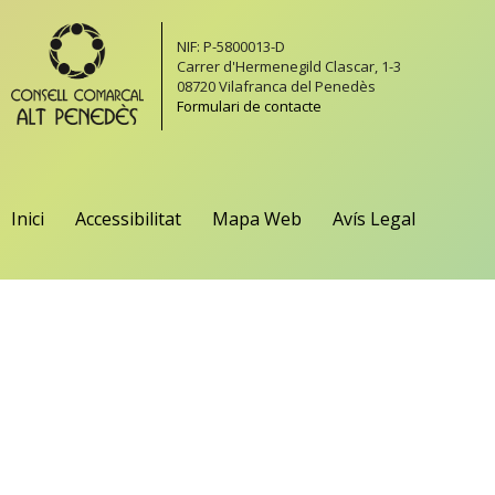
NIF: P-5800013-D
Carrer d'Hermenegild Clascar, 1-3
08720 Vilafranca del Penedès
Formulari de contacte
Inici
Accessibilitat
Mapa Web
Avís Legal