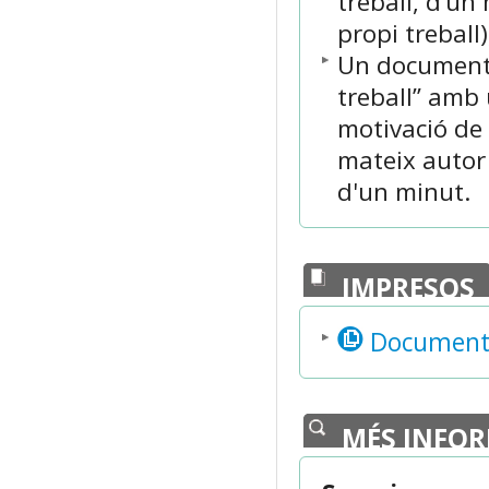
treball, d’u
propi treball),
Un document p
treball” amb 
motivació de 
mateix autor
d'un minut.
IMPRESOS
Document D
MÉS INFO