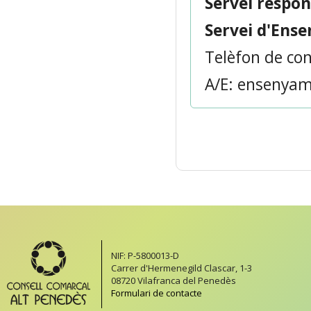
Servei respon
Servei d'Ens
Telèfon de con
A/E: ensenya
NIF: P-5800013-D
Carrer d'Hermenegild Clascar, 1-3
08720 Vilafranca del Penedès
Formulari de contacte