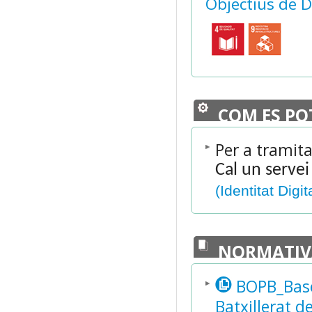
Objectius de 
COM ES PO
Per a tramita
Cal un servei
(Identitat Digit
NORMATIV
BOPB_Bases
Batxillerat d