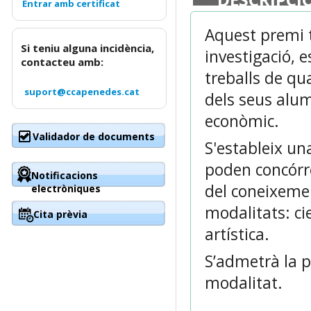
Aquest premi t
Si teniu alguna incidència,
investigació, e
contacteu amb:
treballs de qua
suport@ccapenedes.cat
dels seus alum
econòmic.
Validador de documents
S'estableix un
poden concórr
Notificacions
del coneixemen
electròniques
modalitats: cie
Cita prèvia
artística.
S’admetrà la 
modalitat.