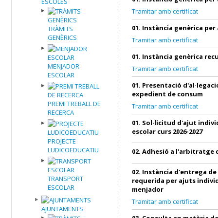
ESCOLES
Tramitar amb certificat
01. Instància genèrica per
TRÀMITS
GENÈRICS
Tramitar amb certificat
01. Instància genèrica re
MENJADOR
Tramitar amb certificat
ESCOLAR
01. Presentació d'al·legac
expedient de consum
PREMI TREBALL DE
Tramitar amb certificat
RECERCA
01. Sol·licitud d'ajut indi
escolar curs 2026-2027
PROJECTE
LUDICOEDUCATIU
02. Adhesió a l'arbitratg
02. Instància d'entrega d
TRANSPORT
requerida per ajuts indivi
ESCOLAR
menjador
Tramitar amb certificat
AJUNTAMENTS
03. Consulta en matèria 