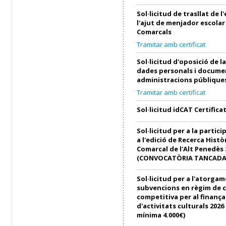
Sol·licitud de trasllat de 
l'ajut de menjador escolar
Comarcals
Tramitar amb certificat
Sol·licitud d'oposició de l
dades personals i docume
administracions públique
Tramitar amb certificat
Sol·licitud idCAT Certifica
Sol·licitud per a la partici
a l'edició de Recerca Histò
Comarcal de l'Alt Penedès 
(CONVOCATÒRIA TANCADA
Sol·licitud per a l'atorga
subvencions en règim de 
competitiva per al finanç
d'activitats culturals 202
mínima 4.000€)