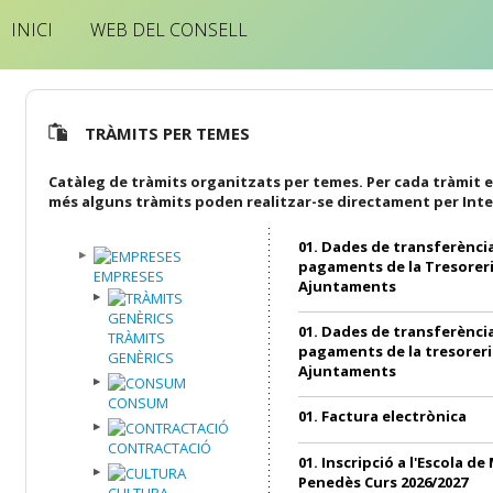
INICI
WEB DEL CONSELL
TRÀMITS PER TEMES
Catàleg de tràmits organitzats per temes. Per cada tràmit e
més alguns tràmits poden realitzar-se directament per Inte
01. Dades de transferència
pagaments de la Tresoreri
EMPRESES
Ajuntaments
01. Dades de transferència
TRÀMITS
pagaments de la tresoreri
GENÈRICS
Ajuntaments
CONSUM
01. Factura electrònica
CONTRACTACIÓ
01. Inscripció a l'Escola de
Penedès Curs 2026/2027
CULTURA