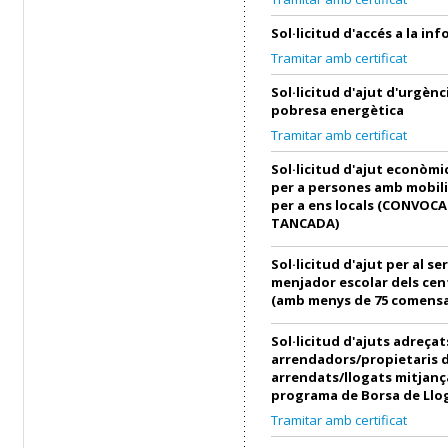
Sol·licitud d'accés a la in
Tramitar amb certificat
Sol·licitud d'ajut d'urgènci
pobresa energètica
Tramitar amb certificat
Sol·licitud d'ajut econòmi
per a persones amb mobili
per a ens locals (CONVOC
TANCADA)
Sol·licitud d'ajut per al se
menjador escolar dels cen
(amb menys de 75 comensa
Sol·licitud d'ajuts adreçat
arrendadors/propietaris 
arrendats/llogats mitjanç
programa de Borsa de Llo
Tramitar amb certificat