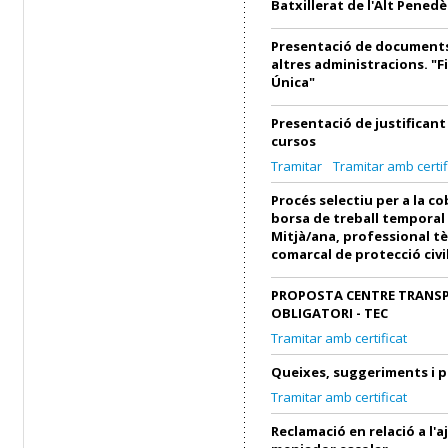
Batxillerat de l'Alt Penedè
Presentació de documents
altres administracions. "F
Única"
Presentació de justifican
cursos
Tramitar
Tramitar amb certif
Procés selectiu per a la c
borsa de treball temporal
Mitjà/ana, professional tè
comarcal de protecció civi
PROPOSTA CENTRE TRANS
OBLIGATORI - TEC
Tramitar amb certificat
Queixes, suggeriments i 
Tramitar amb certificat
Reclamació en relació a l'a