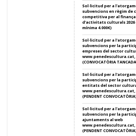
Sol·licitud per a l'atorga
subvencions en règim de 
competitiva per al finanç
d'activitats culturals 202
mínima 4.000€)
Sol·licitud per a l'atorga
subvencions per la partici
empreses del sector cultu
www.penedescultura.cat, e
(CONVOCATÒRIA TANCADA
Sol·licitud per a l'atorga
subvencions per la partici
entitats del sector cultur
www.penedescultura.cat, e
(PENDENT CONVOCATÒRIA
Sol·licitud per a l'atorga
subvencions per la partici
ajuntaments al web
www.penedescultura.cat, e
(PENDENT CONVOCATÒRIA