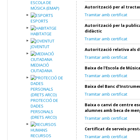
ESCOLA DE
Autorització per al tract
MÚSICA (EMAP)
Tramitar amb certificat
ESPORTS
Autorització per la public
didàctic
HABITATGE
Tramitar amb certificat
JOVENTUT
Autorització relativa als 
Tramitar amb certificat
MEDIACIÓ
Baixa de l'Escola de Músic
CIUTADANA
Tramitar amb certificat
Baixa del Banc d’Instrume
Tramitar amb certificat
PROTECCIÓ DE
Baixa o canvi de centre es
DADES
alumnes amb beca de men
PERSONALS
(DRETS ARCO)
Tramitar amb certificat
Certificat de serveis prest
RECURSOS
Tramitar amb certificat