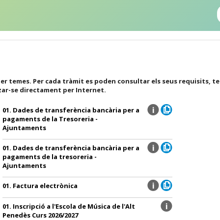
er temes. Per cada tràmit es poden consultar els seus requisits, t
zar-se directament per Internet.
01. Dades de transferència bancària per a
pagaments de la Tresoreria -
Ajuntaments
01. Dades de transferència bancària per a
pagaments de la tresoreria -
Ajuntaments
01. Factura electrònica
01. Inscripció a l'Escola de Música de l'Alt
Penedès Curs 2026/2027