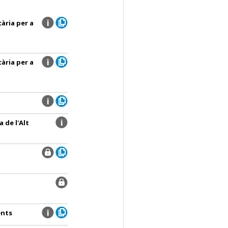
ària per a
ària per a
a de l'Alt
ents