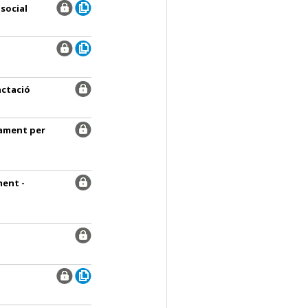
 social
actació
yament per
ment -