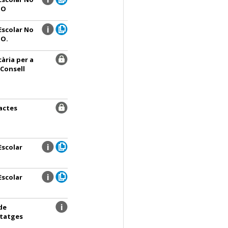
NO
Escolar No
NO.
ària per a
 Consell
actes
Escolar
Escolar
de
itatges