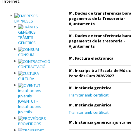
Internet.
01. Dades de transferència banc
pagaments de la Tresoreria -
EMPRESES
Ajuntaments
01. Dades de transferència banc
TRÀMITS
pagaments de la tresoreria -
GENÈRICS
Ajuntaments
CONSUM
01. Factura electrònica
CONTRACTACIÓ
01. Inscripció a l'Escola de Músic
Penedès Curs 2026/2027
CULTURA
01. Instància genèrica
Tramitar amb certificat
JOVENTUT -
01. Instància genèrica
Instal·lacions
juvenils
Tramitar amb certificat
01. Instància genèrica ajuntam
PROVEÏDORS