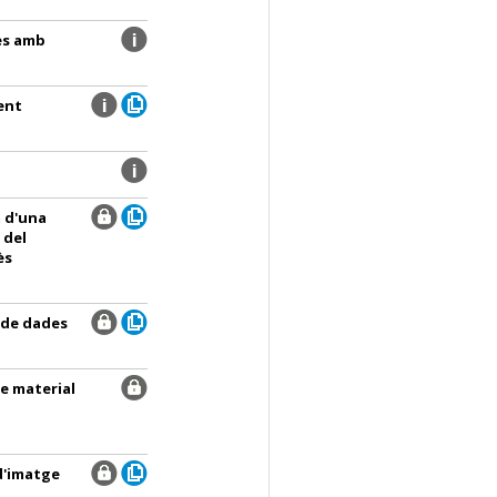
es amb
ent
 d'una
 del
ès
 de dades
de material
 d'imatge