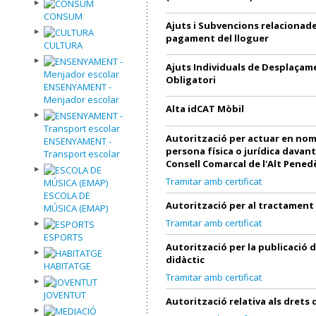
CONSUM
Ajuts i Subvencions relacionad
pagament del lloguer
CULTURA
Ajuts Individuals de Desplaçam
Obligatori
ENSENYAMENT -
Menjador escolar
Alta idCAT Mòbil
Autorització per actuar en nom
ENSENYAMENT -
persona física o jurídica davant
Transport escolar
Consell Comarcal de l'Alt Pened
Tramitar amb certificat
ESCOLA DE
Autorització per al tractament
MÚSICA (EMAP)
Tramitar amb certificat
ESPORTS
Autorització per la publicació 
didàctic
HABITATGE
Tramitar amb certificat
JOVENTUT
Autorització relativa als drets