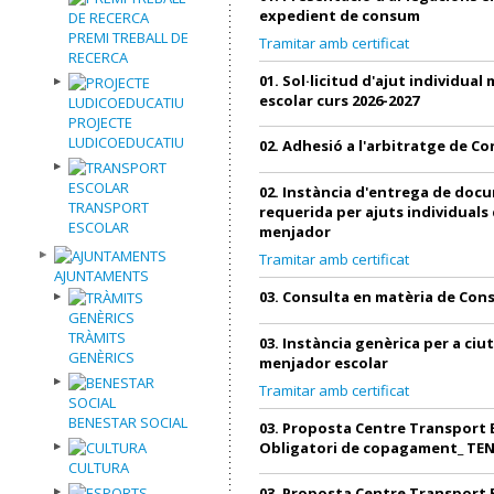
expedient de consum
PREMI TREBALL DE
Tramitar amb certificat
RECERCA
01. Sol·licitud d'ajut individual
escolar curs 2026-2027
PROJECTE
LUDICOEDUCATIU
02. Adhesió a l'arbitratge de C
02. Instància d'entrega de doc
TRANSPORT
requerida per ajuts individuals
ESCOLAR
menjador
Tramitar amb certificat
AJUNTAMENTS
03. Consulta en matèria de Co
TRÀMITS
03. Instància genèrica per a ciu
GENÈRICS
menjador escolar
Tramitar amb certificat
BENESTAR SOCIAL
03. Proposta Centre Transport 
Obligatori de copagament_ TE
CULTURA
03. Proposta Centre Transport 