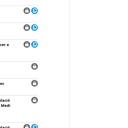
per a
rec
ulació
 Medi
ulació