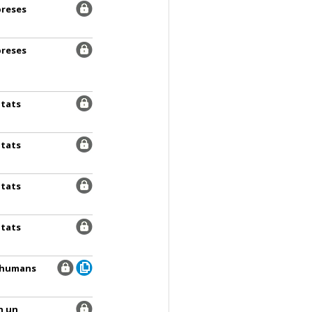
preses
preses
itats
itats
itats
itats
s humans
n un