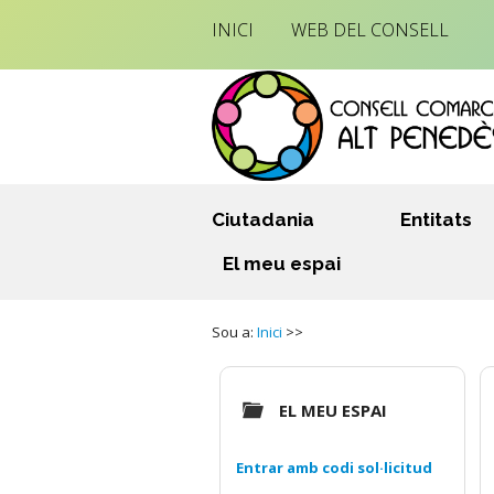
INICI
WEB DEL CONSELL
Ciutadania
Entitats
El meu espai
Sou a:
Inici
>>
EL MEU ESPAI
Entrar amb codi sol·licitud