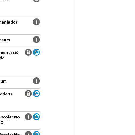
 menjador
onsum
umentació
 de
nsum
tadans -
Escolar No
NO
Escolar No