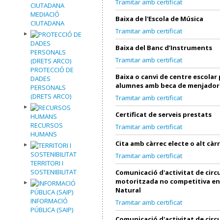
Tramitar amb certificat
MEDIACIÓ
Baixa de l'Escola de Música
CIUTADANA
Tramitar amb certificat
Baixa del Banc d’Instruments
Tramitar amb certificat
PROTECCIÓ DE
Baixa o canvi de centre escolar 
DADES
alumnes amb beca de menjador
PERSONALS
(DRETS ARCO)
Tramitar amb certificat
Certificat de serveis prestats
RECURSOS
Tramitar amb certificat
HUMANS
Cita amb càrrec electe o alt càr
Tramitar amb certificat
TERRITORI I
SOSTENIBILITAT
Comunicació d'activitat de circ
motoritzada no competitiva en
Natural
INFORMACIÓ
Tramitar amb certificat
PÚBLICA (SAIP)
Comunicació d'activitat de circ