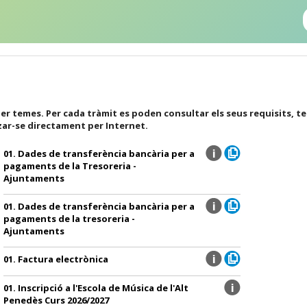
er temes. Per cada tràmit es poden consultar els seus requisits, t
zar-se directament per Internet.
01. Dades de transferència bancària per a
pagaments de la Tresoreria -
Ajuntaments
01. Dades de transferència bancària per a
pagaments de la tresoreria -
Ajuntaments
01. Factura electrònica
01. Inscripció a l'Escola de Música de l'Alt
Penedès Curs 2026/2027