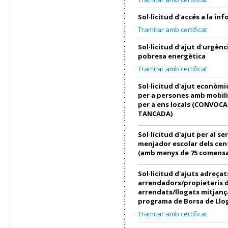
Sol·licitud d'accés a la in
Tramitar amb certificat
Sol·licitud d'ajut d'urgènci
pobresa energètica
Tramitar amb certificat
Sol·licitud d'ajut econòmi
per a persones amb mobili
per a ens locals (CONVOC
TANCADA)
Sol·licitud d'ajut per al se
menjador escolar dels cen
(amb menys de 75 comensa
Sol·licitud d'ajuts adreçat
arrendadors/propietaris 
arrendats/llogats mitjanç
programa de Borsa de Llo
Tramitar amb certificat