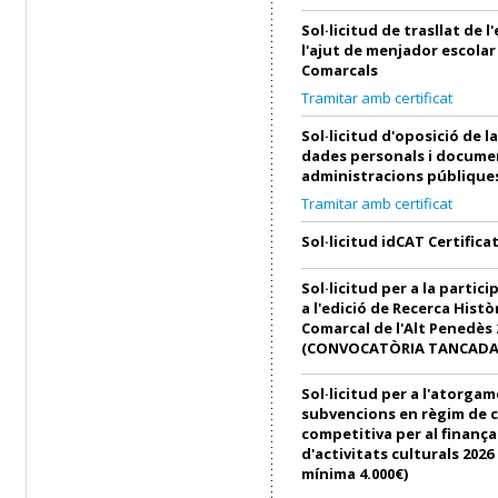
Sol·licitud de trasllat de 
l'ajut de menjador escolar
Comarcals
Tramitar amb certificat
Sol·licitud d'oposició de l
dades personals i docume
administracions públique
Tramitar amb certificat
Sol·licitud idCAT Certifica
Sol·licitud per a la partici
a l'edició de Recerca Histò
Comarcal de l'Alt Penedès 
(CONVOCATÒRIA TANCADA
Sol·licitud per a l'atorga
subvencions en règim de 
competitiva per al finanç
d'activitats culturals 202
mínima 4.000€)