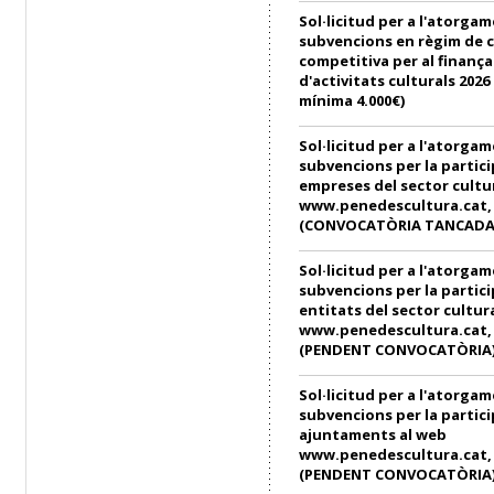
Sol·licitud per a l'atorga
subvencions en règim de 
competitiva per al finanç
d'activitats culturals 202
mínima 4.000€)
Sol·licitud per a l'atorga
subvencions per la partici
empreses del sector cultu
www.penedescultura.cat, e
(CONVOCATÒRIA TANCADA
Sol·licitud per a l'atorga
subvencions per la partici
entitats del sector cultur
www.penedescultura.cat, e
(PENDENT CONVOCATÒRIA
Sol·licitud per a l'atorga
subvencions per la partici
ajuntaments al web
www.penedescultura.cat, e
(PENDENT CONVOCATÒRIA