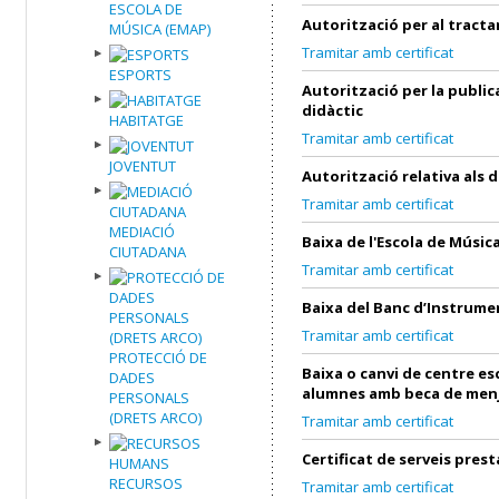
ESCOLA DE
Autorització per al tract
MÚSICA (EMAP)
Tramitar amb certificat
ESPORTS
Autorització per la public
didàctic
HABITATGE
Tramitar amb certificat
JOVENTUT
Autorització relativa als 
Tramitar amb certificat
MEDIACIÓ
Baixa de l'Escola de Músic
CIUTADANA
Tramitar amb certificat
Baixa del Banc d’Instrume
Tramitar amb certificat
PROTECCIÓ DE
Baixa o canvi de centre es
DADES
alumnes amb beca de men
PERSONALS
(DRETS ARCO)
Tramitar amb certificat
Certificat de serveis prest
RECURSOS
Tramitar amb certificat