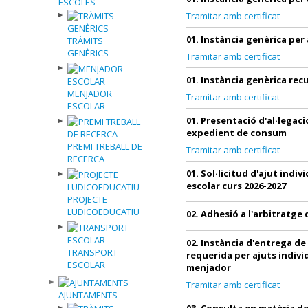
ESCOLES
Tramitar amb certificat
01. Instància genèrica per
TRÀMITS
GENÈRICS
Tramitar amb certificat
01. Instància genèrica re
MENJADOR
Tramitar amb certificat
ESCOLAR
01. Presentació d'al·legac
expedient de consum
PREMI TREBALL DE
Tramitar amb certificat
RECERCA
01. Sol·licitud d'ajut indi
escolar curs 2026-2027
PROJECTE
LUDICOEDUCATIU
02. Adhesió a l'arbitratg
02. Instància d'entrega d
TRANSPORT
requerida per ajuts indivi
ESCOLAR
menjador
Tramitar amb certificat
AJUNTAMENTS
03. Consulta en matèria 