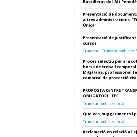
Batxillerat de l'Alt Penedè
Presentació de documents
altres administracions. "F
Única"
Presentació de justifican
cursos
Tramitar
Tramitar amb certif
Procés selectiu per a la c
borsa de treball temporal
Mitjà/ana, professional tè
comarcal de protecció civi
PROPOSTA CENTRE TRANS
OBLIGATORI - TEC
Tramitar amb certificat
Queixes, suggeriments i 
Tramitar amb certificat
Reclamació en relació a l'a