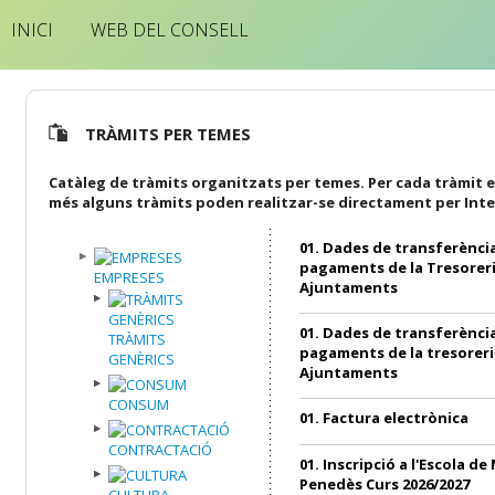
INICI
WEB DEL CONSELL
TRÀMITS PER TEMES
Catàleg de tràmits organitzats per temes. Per cada tràmit e
més alguns tràmits poden realitzar-se directament per Inte
01. Dades de transferència
pagaments de la Tresoreri
EMPRESES
Ajuntaments
01. Dades de transferència
TRÀMITS
pagaments de la tresoreri
GENÈRICS
Ajuntaments
CONSUM
01. Factura electrònica
CONTRACTACIÓ
01. Inscripció a l'Escola de
Penedès Curs 2026/2027
CULTURA