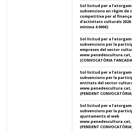
Sol·licitud per a l'atorga
subvencions en règim de 
competitiva per al finanç
d'activitats culturals 202
mínima 4.000€)
Sol·licitud per a l'atorga
subvencions per la partici
empreses del sector cultu
www.penedescultura.cat, e
(CONVOCATÒRIA TANCADA
Sol·licitud per a l'atorga
subvencions per la partici
entitats del sector cultur
www.penedescultura.cat, e
(PENDENT CONVOCATÒRIA
Sol·licitud per a l'atorga
subvencions per la partici
ajuntaments al web
www.penedescultura.cat, e
(PENDENT CONVOCATÒRIA