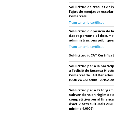
Sol·licitud de trasllat de 
l'ajut de menjador escolar
Comarcals
Tramitar amb certificat
Sol·licitud d'oposició de l
dades personals i docume
administracions públique
Tramitar amb certificat
Sol·licitud idCAT Certifica
Sol·licitud per a la partici
a l'edició de Recerca Histò
Comarcal de l'Alt Penedès 
(CONVOCATÒRIA TANCADA
Sol·licitud per a l'atorga
subvencions en règim de 
competitiva per al finanç
d'activitats culturals 202
mínima 4.000€)