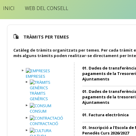
INICI
WEB DEL CONSELL
TRÀMITS PER TEMES
Catàleg de tràmits organitzats per temes. Per cada tràmit e
més alguns tràmits poden realitzar-se directament per Inte
01. Dades de transferència
pagaments de la Tresoreri
EMPRESES
Ajuntaments
01. Dades de transferència
TRÀMITS
pagaments de la tresoreri
GENÈRICS
Ajuntaments
CONSUM
01. Factura electrònica
CONTRACTACIÓ
01. Inscripció a l'Escola de
Penedès Curs 2026/2027
CULTURA