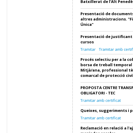
Batxillerat de l'Alt Penedè
Presentació de documents
altres administracions. "F
Única"
Presentació de justifican
cursos
Tramitar
Tramitar amb certif
Procés selectiu per a la c
borsa de treball temporal
Mitjà/ana, professional tè
comarcal de protecció civi
PROPOSTA CENTRE TRANS
OBLIGATORI - TEC
Tramitar amb certificat
Queixes, suggeriments i 
Tramitar amb certificat
Reclamació en relació a l'a