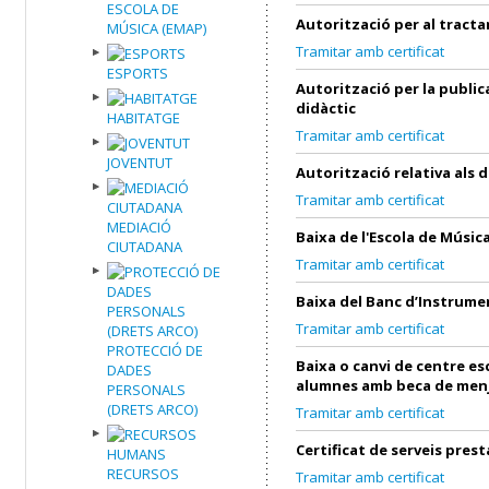
ESCOLA DE
Autorització per al tract
MÚSICA (EMAP)
Tramitar amb certificat
ESPORTS
Autorització per la public
didàctic
HABITATGE
Tramitar amb certificat
JOVENTUT
Autorització relativa als 
Tramitar amb certificat
MEDIACIÓ
Baixa de l'Escola de Músic
CIUTADANA
Tramitar amb certificat
Baixa del Banc d’Instrume
Tramitar amb certificat
PROTECCIÓ DE
Baixa o canvi de centre es
DADES
alumnes amb beca de men
PERSONALS
(DRETS ARCO)
Tramitar amb certificat
Certificat de serveis prest
RECURSOS
Tramitar amb certificat