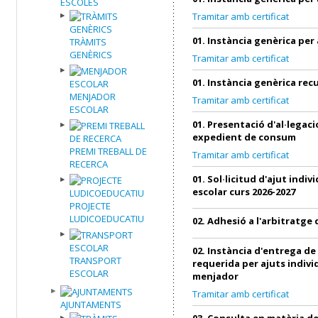
ESCOLES
Tramitar amb certificat
01. Instància genèrica per
TRÀMITS
GENÈRICS
Tramitar amb certificat
01. Instància genèrica re
MENJADOR
Tramitar amb certificat
ESCOLAR
01. Presentació d'al·legac
expedient de consum
PREMI TREBALL DE
Tramitar amb certificat
RECERCA
01. Sol·licitud d'ajut indi
escolar curs 2026-2027
PROJECTE
LUDICOEDUCATIU
02. Adhesió a l'arbitratg
02. Instància d'entrega d
TRANSPORT
requerida per ajuts indivi
ESCOLAR
menjador
Tramitar amb certificat
AJUNTAMENTS
03. Consulta en matèria 