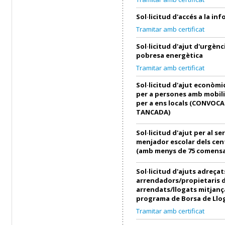
Sol·licitud d'accés a la in
Tramitar amb certificat
Sol·licitud d'ajut d'urgènci
pobresa energètica
Tramitar amb certificat
Sol·licitud d'ajut econòmi
per a persones amb mobili
per a ens locals (CONVOC
TANCADA)
Sol·licitud d'ajut per al se
menjador escolar dels cen
(amb menys de 75 comensa
Sol·licitud d'ajuts adreçat
arrendadors/propietaris 
arrendats/llogats mitjanç
programa de Borsa de Llo
Tramitar amb certificat