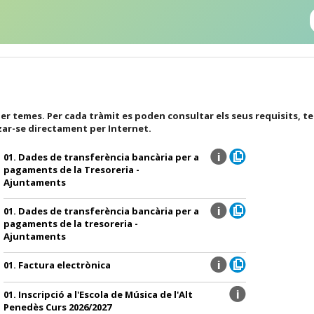
er temes. Per cada tràmit es poden consultar els seus requisits, t
zar-se directament per Internet.
01. Dades de transferència bancària per a
pagaments de la Tresoreria -
Ajuntaments
01. Dades de transferència bancària per a
pagaments de la tresoreria -
Ajuntaments
01. Factura electrònica
01. Inscripció a l'Escola de Música de l'Alt
Penedès Curs 2026/2027