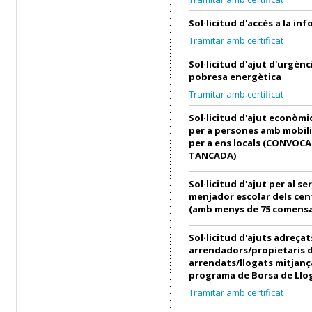
Sol·licitud d'accés a la in
Tramitar amb certificat
Sol·licitud d'ajut d'urgènci
pobresa energètica
Tramitar amb certificat
Sol·licitud d'ajut econòmi
per a persones amb mobili
per a ens locals (CONVOC
TANCADA)
Sol·licitud d'ajut per al se
menjador escolar dels cen
(amb menys de 75 comensa
Sol·licitud d'ajuts adreçat
arrendadors/propietaris 
arrendats/llogats mitjanç
programa de Borsa de Llo
Tramitar amb certificat