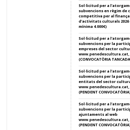
Sol·licitud per a l'atorga
subvencions en règim de 
competitiva per al finanç
d'activitats culturals 202
mínima 4.000€)
Sol·licitud per a l'atorga
subvencions per la partici
empreses del sector cultu
www.penedescultura.cat, e
(CONVOCATÒRIA TANCADA
Sol·licitud per a l'atorga
subvencions per la partici
entitats del sector cultur
www.penedescultura.cat, e
(PENDENT CONVOCATÒRIA
Sol·licitud per a l'atorga
subvencions per la partici
ajuntaments al web
www.penedescultura.cat, e
(PENDENT CONVOCATÒRIA