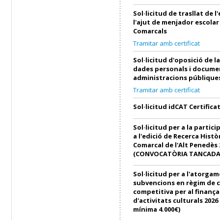
Sol·licitud de trasllat de 
l'ajut de menjador escolar
Comarcals
Tramitar amb certificat
Sol·licitud d'oposició de l
dades personals i docume
administracions públique
Tramitar amb certificat
Sol·licitud idCAT Certifica
Sol·licitud per a la partici
a l'edició de Recerca Histò
Comarcal de l'Alt Penedès 
(CONVOCATÒRIA TANCADA
Sol·licitud per a l'atorga
subvencions en règim de 
competitiva per al finanç
d'activitats culturals 202
mínima 4.000€)