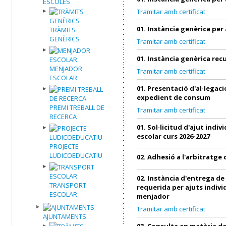
ESCOLES
Tramitar amb certificat
01. Instància genèrica per
TRÀMITS
GENÈRICS
Tramitar amb certificat
01. Instància genèrica re
MENJADOR
Tramitar amb certificat
ESCOLAR
01. Presentació d'al·legac
expedient de consum
PREMI TREBALL DE
Tramitar amb certificat
RECERCA
01. Sol·licitud d'ajut indi
escolar curs 2026-2027
PROJECTE
LUDICOEDUCATIU
02. Adhesió a l'arbitratg
02. Instància d'entrega d
TRANSPORT
requerida per ajuts indivi
ESCOLAR
menjador
Tramitar amb certificat
AJUNTAMENTS
03. Consulta en matèria 