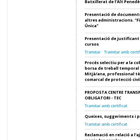
Batxillerat de l'Alt Penedè
Presentació de documents
altres administracions. "F
Única"
Presentació de justifican
cursos
Tramitar
Tramitar amb certif
Procés selectiu per a la c
borsa de treball temporal
Mitjà/ana, professional tè
comarcal de protecció civi
PROPOSTA CENTRE TRANS
OBLIGATORI - TEC
Tramitar amb certificat
Queixes, suggeriments i 
Tramitar amb certificat
Reclamació en relació a l'a