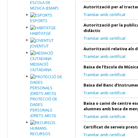
ESCOLA DE
Autorització per al tract
MÚSICA (EMAP)
Tramitar amb certificat
ESPORTS
Autorització per la public
didàctic
HABITATGE
Tramitar amb certificat
JOVENTUT
Autorització relativa als 
Tramitar amb certificat
MEDIACIÓ
Baixa de l'Escola de Músic
CIUTADANA
Tramitar amb certificat
Baixa del Banc d’Instrume
Tramitar amb certificat
PROTECCIÓ DE
Baixa o canvi de centre es
DADES
alumnes amb beca de men
PERSONALS
(DRETS ARCO)
Tramitar amb certificat
Certificat de serveis prest
RECURSOS
Tramitar amb certificat