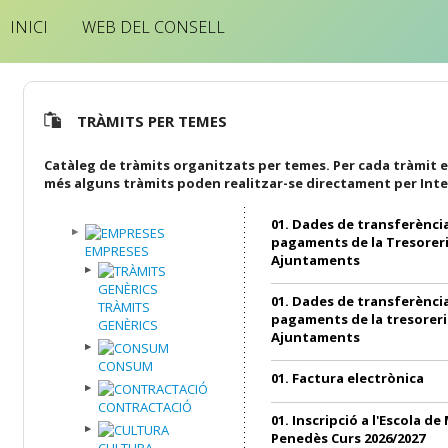
INICI
WEB DEL CONSELL
TRÀMITS PER TEMES
Catàleg de tràmits organitzats per temes. Per cada tràmit e
més alguns tràmits poden realitzar-se directament per Inte
01. Dades de transferència
pagaments de la Tresoreri
EMPRESES
Ajuntaments
01. Dades de transferència
TRÀMITS
pagaments de la tresoreri
GENÈRICS
Ajuntaments
CONSUM
01. Factura electrònica
CONTRACTACIÓ
01. Inscripció a l'Escola de
Penedès Curs 2026/2027
CULTURA