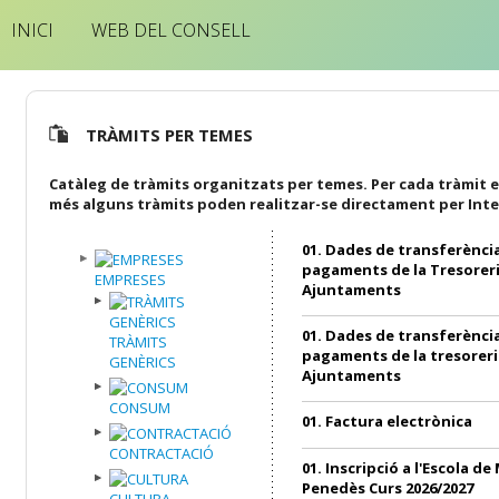
INICI
WEB DEL CONSELL
TRÀMITS PER TEMES
Catàleg de tràmits organitzats per temes. Per cada tràmit e
més alguns tràmits poden realitzar-se directament per Inte
01. Dades de transferència
pagaments de la Tresoreri
EMPRESES
Ajuntaments
01. Dades de transferència
TRÀMITS
pagaments de la tresoreri
GENÈRICS
Ajuntaments
CONSUM
01. Factura electrònica
CONTRACTACIÓ
01. Inscripció a l'Escola de
Penedès Curs 2026/2027
CULTURA