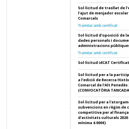
Sol·licitud de trasllat de 
l'ajut de menjador escolar
Comarcals
Tramitar amb certificat
Sol·licitud d'oposició de l
dades personals i docume
administracions públique
Tramitar amb certificat
Sol·licitud idCAT Certifica
Sol·licitud per a la partici
a l'edició de Recerca Histò
Comarcal de l'Alt Penedès 
(CONVOCATÒRIA TANCADA
Sol·licitud per a l'atorga
subvencions en règim de 
competitiva per al finanç
d'activitats culturals 202
mínima 4.000€)