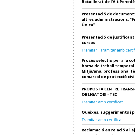
Batxillerat de l'Alt Penedè
Presentació de documents
altres administracions. "F
Única"
Presentació de justifican
cursos
Tramitar
Tramitar amb certif
Procés selectiu per a la c
borsa de treball temporal
Mitjà/ana, professional tè
comarcal de protecció civi
PROPOSTA CENTRE TRANS
OBLIGATORI - TEC
Tramitar amb certificat
Queixes, suggeriments i 
Tramitar amb certificat
Reclamació en relació a l'a