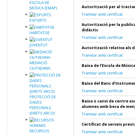
ESCOLA DE
Autorització per al tract
MÚSICA (EMAP)
Tramitar amb certificat
ESPORTS
Autorització per la public
didàctic
HABITATGE
Tramitar amb certificat
JOVENTUT
Autorització relativa als 
Tramitar amb certificat
MEDIACIÓ
Baixa de l'Escola de Músic
CIUTADANA
Tramitar amb certificat
Baixa del Banc d’Instrume
Tramitar amb certificat
PROTECCIÓ DE
Baixa o canvi de centre es
DADES
alumnes amb beca de men
PERSONALS
(DRETS ARCO)
Tramitar amb certificat
Certificat de serveis prest
RECURSOS
Tramitar amb certificat