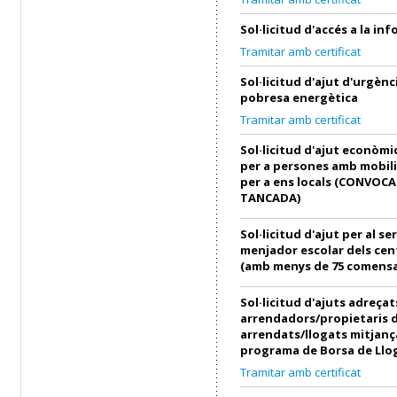
Sol·licitud d'accés a la in
Tramitar amb certificat
Sol·licitud d'ajut d'urgènci
pobresa energètica
Tramitar amb certificat
Sol·licitud d'ajut econòmi
per a persones amb mobili
per a ens locals (CONVOC
TANCADA)
Sol·licitud d'ajut per al se
menjador escolar dels cen
(amb menys de 75 comensa
Sol·licitud d'ajuts adreçat
arrendadors/propietaris 
arrendats/llogats mitjanç
programa de Borsa de Llo
Tramitar amb certificat