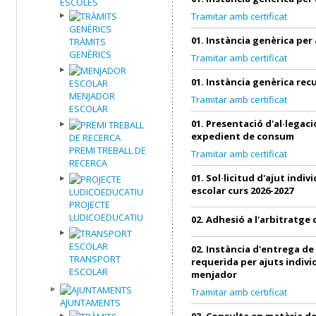
ESCOLES
Tramitar amb certificat
01. Instància genèrica per
TRÀMITS
GENÈRICS
Tramitar amb certificat
01. Instància genèrica re
MENJADOR
Tramitar amb certificat
ESCOLAR
01. Presentació d'al·legac
expedient de consum
PREMI TREBALL DE
Tramitar amb certificat
RECERCA
01. Sol·licitud d'ajut indi
escolar curs 2026-2027
PROJECTE
LUDICOEDUCATIU
02. Adhesió a l'arbitratg
02. Instància d'entrega d
TRANSPORT
requerida per ajuts indivi
ESCOLAR
menjador
Tramitar amb certificat
AJUNTAMENTS
03. Consulta en matèria 