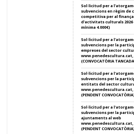
Sol·licitud per a l'atorga
subvencions en règim de 
competitiva per al finanç
d'activitats culturals 202
mínima 4.000€)
Sol·licitud per a l'atorga
subvencions per la partici
empreses del sector cultu
www.penedescultura.cat, e
(CONVOCATÒRIA TANCADA
Sol·licitud per a l'atorga
subvencions per la partici
entitats del sector cultur
www.penedescultura.cat, e
(PENDENT CONVOCATÒRIA
Sol·licitud per a l'atorga
subvencions per la partici
ajuntaments al web
www.penedescultura.cat, e
(PENDENT CONVOCATÒRIA