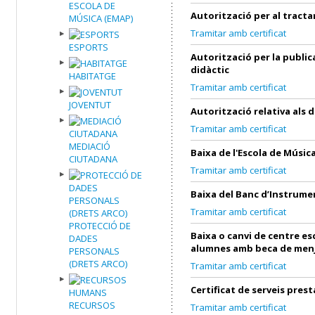
ESCOLA DE
Autorització per al tract
MÚSICA (EMAP)
Tramitar amb certificat
ESPORTS
Autorització per la public
didàctic
HABITATGE
Tramitar amb certificat
JOVENTUT
Autorització relativa als 
Tramitar amb certificat
MEDIACIÓ
Baixa de l'Escola de Músic
CIUTADANA
Tramitar amb certificat
Baixa del Banc d’Instrume
Tramitar amb certificat
PROTECCIÓ DE
Baixa o canvi de centre es
DADES
alumnes amb beca de men
PERSONALS
(DRETS ARCO)
Tramitar amb certificat
Certificat de serveis prest
RECURSOS
Tramitar amb certificat