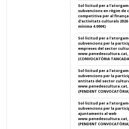
Sol·licitud per a l'atorga
subvencions en règim de 
competitiva per al finanç
d'activitats culturals 202
mínima 4.000€)
Sol·licitud per a l'atorga
subvencions per la partici
empreses del sector cultu
www.penedescultura.cat, e
(CONVOCATÒRIA TANCADA
Sol·licitud per a l'atorga
subvencions per la partici
entitats del sector cultur
www.penedescultura.cat, e
(PENDENT CONVOCATÒRIA
Sol·licitud per a l'atorga
subvencions per la partici
ajuntaments al web
www.penedescultura.cat, e
(PENDENT CONVOCATÒRIA