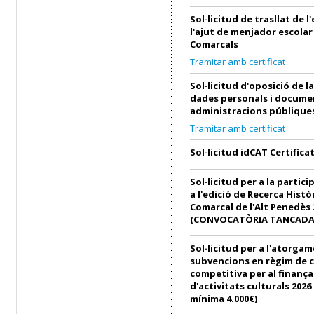
Sol·licitud de trasllat de 
l'ajut de menjador escolar
Comarcals
Tramitar amb certificat
Sol·licitud d'oposició de l
dades personals i docume
administracions públique
Tramitar amb certificat
Sol·licitud idCAT Certifica
Sol·licitud per a la partici
a l'edició de Recerca Histò
Comarcal de l'Alt Penedès 
(CONVOCATÒRIA TANCADA
Sol·licitud per a l'atorga
subvencions en règim de 
competitiva per al finanç
d'activitats culturals 202
mínima 4.000€)