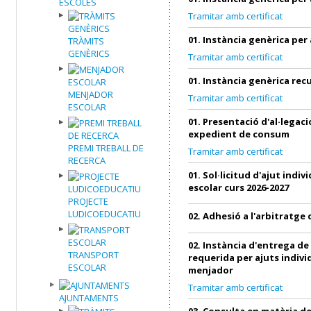
ESCOLES
Tramitar amb certificat
01. Instància genèrica per
TRÀMITS
GENÈRICS
Tramitar amb certificat
01. Instància genèrica re
MENJADOR
Tramitar amb certificat
ESCOLAR
01. Presentació d'al·legac
expedient de consum
PREMI TREBALL DE
Tramitar amb certificat
RECERCA
01. Sol·licitud d'ajut indi
escolar curs 2026-2027
PROJECTE
LUDICOEDUCATIU
02. Adhesió a l'arbitratg
02. Instància d'entrega d
TRANSPORT
requerida per ajuts indivi
ESCOLAR
menjador
Tramitar amb certificat
AJUNTAMENTS
03. Consulta en matèria 