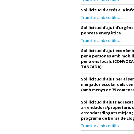
Sol·licitud d'accés a la in
Tramitar amb certificat
Sol·licitud d'ajut d'urgènci
pobresa energètica
Tramitar amb certificat
Sol·licitud d'ajut econòmi
per a persones amb mobili
per a ens locals (CONVOC
TANCADA)
Sol·licitud d'ajut per al se
menjador escolar dels cen
(amb menys de 75 comensa
Sol·licitud d'ajuts adreçat
arrendadors/propietaris 
arrendats/llogats mitjanç
programa de Borsa de Llo
Tramitar amb certificat