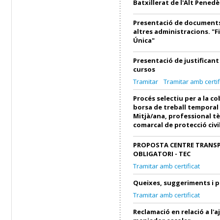
Batxillerat de l'Alt Penedè
Presentació de documents
altres administracions. "F
Única"
Presentació de justifican
cursos
Tramitar
Tramitar amb certif
Procés selectiu per a la c
borsa de treball temporal
Mitjà/ana, professional tè
comarcal de protecció civi
PROPOSTA CENTRE TRANS
OBLIGATORI - TEC
Tramitar amb certificat
Queixes, suggeriments i 
Tramitar amb certificat
Reclamació en relació a l'a