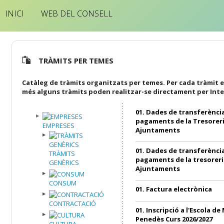
INICI
WEB DEL CONSELL
TRÀMITS PER TEMES
Catàleg de tràmits organitzats per temes. Per cada tràmit e
més alguns tràmits poden realitzar-se directament per Inte
01. Dades de transferència
pagaments de la Tresoreri
EMPRESES
Ajuntaments
01. Dades de transferència
TRÀMITS
pagaments de la tresoreri
GENÈRICS
Ajuntaments
CONSUM
01. Factura electrònica
CONTRACTACIÓ
01. Inscripció a l'Escola de
Penedès Curs 2026/2027
CULTURA