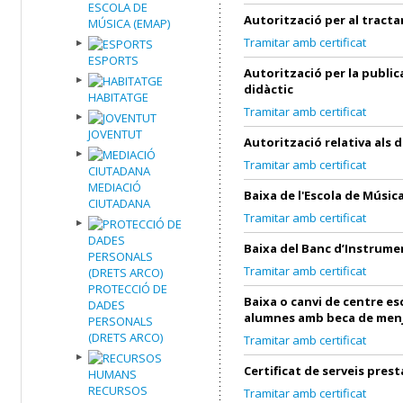
ESCOLA DE
Autorització per al tract
MÚSICA (EMAP)
Tramitar amb certificat
ESPORTS
Autorització per la public
didàctic
HABITATGE
Tramitar amb certificat
JOVENTUT
Autorització relativa als 
Tramitar amb certificat
MEDIACIÓ
Baixa de l'Escola de Músic
CIUTADANA
Tramitar amb certificat
Baixa del Banc d’Instrume
Tramitar amb certificat
PROTECCIÓ DE
Baixa o canvi de centre es
DADES
alumnes amb beca de men
PERSONALS
(DRETS ARCO)
Tramitar amb certificat
Certificat de serveis prest
RECURSOS
Tramitar amb certificat