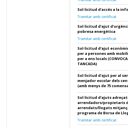
Sol·licitud d'accés a la in
Tramitar amb certificat
Sol·licitud d'ajut d'urgènci
pobresa energètica
Tramitar amb certificat
Sol·licitud d'ajut econòmi
per a persones amb mobili
per a ens locals (CONVOC
TANCADA)
Sol·licitud d'ajut per al se
menjador escolar dels cen
(amb menys de 75 comensa
Sol·licitud d'ajuts adreçat
arrendadors/propietaris 
arrendats/llogats mitjanç
programa de Borsa de Llo
Tramitar amb certificat