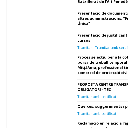
Batxillerat de l'Alt Penedè
Presentació de documents
altres administracions. "F
Única"
Presentació de justifican
cursos
Tramitar
Tramitar amb certif
Procés selectiu per a la c
borsa de treball temporal
Mitjà/ana, professional tè
comarcal de protecció civi
PROPOSTA CENTRE TRANS
OBLIGATORI - TEC
Tramitar amb certificat
Queixes, suggeriments i 
Tramitar amb certificat
Reclamació en relació a l'a