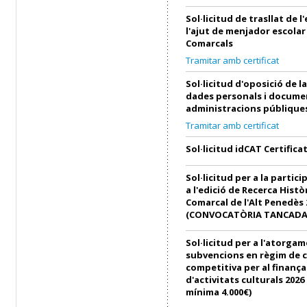
Sol·licitud de trasllat de 
l'ajut de menjador escolar
Comarcals
Tramitar amb certificat
Sol·licitud d'oposició de l
dades personals i docume
administracions públique
Tramitar amb certificat
Sol·licitud idCAT Certifica
Sol·licitud per a la partici
a l'edició de Recerca Histò
Comarcal de l'Alt Penedès 
(CONVOCATÒRIA TANCADA
Sol·licitud per a l'atorga
subvencions en règim de 
competitiva per al finanç
d'activitats culturals 202
mínima 4.000€)