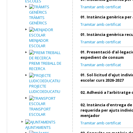
ESCOLES
Tramitar amb certificat
01. Instància genèrica per
TRÀMITS
GENÈRICS
Tramitar amb certificat
01. Instància genèrica re
MENJADOR
Tramitar amb certificat
ESCOLAR
01. Presentació d'al·legac
expedient de consum
PREMI TREBALL DE
Tramitar amb certificat
RECERCA
01. Sol·licitud d'ajut indi
escolar curs 2026-2027
PROJECTE
LUDICOEDUCATIU
02. Adhesió a l'arbitratg
02. Instància d'entrega d
TRANSPORT
requerida per ajuts indivi
ESCOLAR
menjador
Tramitar amb certificat
AJUNTAMENTS
03. Consulta en matèria 