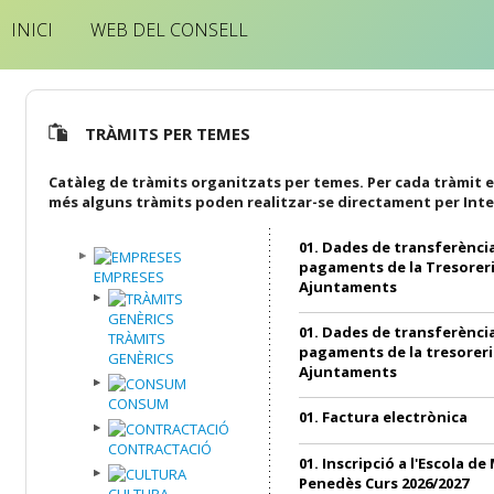
INICI
WEB DEL CONSELL
TRÀMITS PER TEMES
Catàleg de tràmits organitzats per temes. Per cada tràmit e
més alguns tràmits poden realitzar-se directament per Inte
01. Dades de transferència
pagaments de la Tresoreri
EMPRESES
Ajuntaments
01. Dades de transferència
TRÀMITS
pagaments de la tresoreri
GENÈRICS
Ajuntaments
CONSUM
01. Factura electrònica
CONTRACTACIÓ
01. Inscripció a l'Escola de
Penedès Curs 2026/2027
CULTURA