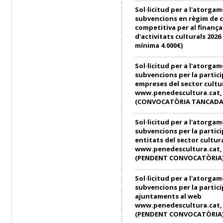
Sol·licitud per a l'atorga
subvencions en règim de 
competitiva per al finanç
d'activitats culturals 202
mínima 4.000€)
Sol·licitud per a l'atorga
subvencions per la partici
empreses del sector cultu
www.penedescultura.cat, e
(CONVOCATÒRIA TANCADA
Sol·licitud per a l'atorga
subvencions per la partici
entitats del sector cultur
www.penedescultura.cat, e
(PENDENT CONVOCATÒRIA
Sol·licitud per a l'atorga
subvencions per la partici
ajuntaments al web
www.penedescultura.cat, e
(PENDENT CONVOCATÒRIA