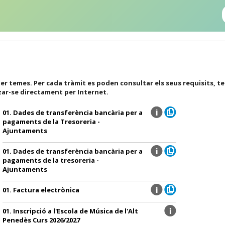
er temes. Per cada tràmit es poden consultar els seus requisits, t
zar-se directament per Internet.
01. Dades de transferència bancària per a
pagaments de la Tresoreria -
Ajuntaments
01. Dades de transferència bancària per a
pagaments de la tresoreria -
Ajuntaments
01. Factura electrònica
01. Inscripció a l'Escola de Música de l'Alt
Penedès Curs 2026/2027