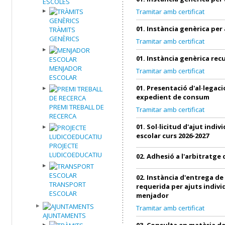
ESCOLES
Tramitar amb certificat
01. Instància genèrica per
TRÀMITS
GENÈRICS
Tramitar amb certificat
01. Instància genèrica re
MENJADOR
Tramitar amb certificat
ESCOLAR
01. Presentació d'al·legac
expedient de consum
PREMI TREBALL DE
Tramitar amb certificat
RECERCA
01. Sol·licitud d'ajut indi
escolar curs 2026-2027
PROJECTE
LUDICOEDUCATIU
02. Adhesió a l'arbitratg
02. Instància d'entrega d
TRANSPORT
requerida per ajuts indivi
ESCOLAR
menjador
Tramitar amb certificat
AJUNTAMENTS
03. Consulta en matèria 