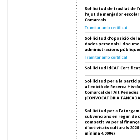
Sol·licitud de trasllat de 
l'ajut de menjador escolar
Comarcals
Tramitar amb certificat
Sol·licitud d'oposició de l
dades personals i docume
administracions públique
Tramitar amb certificat
Sol·licitud idCAT Certifica
Sol·licitud per a la partici
a l'edició de Recerca Histò
Comarcal de l'Alt Penedès 
(CONVOCATÒRIA TANCADA
Sol·licitud per a l'atorga
subvencions en règim de 
competitiva per al finanç
d'activitats culturals 202
mínima 4.000€)