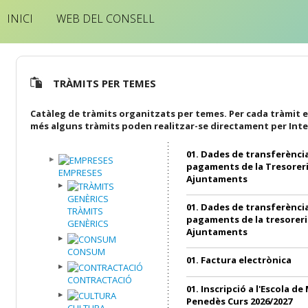
INICI
WEB DEL CONSELL
TRÀMITS PER TEMES
Catàleg de tràmits organitzats per temes. Per cada tràmit e
més alguns tràmits poden realitzar-se directament per Inte
01. Dades de transferència
pagaments de la Tresoreri
EMPRESES
Ajuntaments
01. Dades de transferència
TRÀMITS
pagaments de la tresoreri
GENÈRICS
Ajuntaments
CONSUM
01. Factura electrònica
CONTRACTACIÓ
01. Inscripció a l'Escola de
Penedès Curs 2026/2027
CULTURA