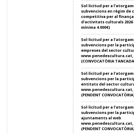
Sol·licitud per a l'atorga
subvencions en règim de 
competitiva per al finanç
d'activitats culturals 202
mínima 4.000€)
Sol·licitud per a l'atorga
subvencions per la partici
empreses del sector cultu
www.penedescultura.cat, e
(CONVOCATÒRIA TANCADA
Sol·licitud per a l'atorga
subvencions per la partici
entitats del sector cultur
www.penedescultura.cat, e
(PENDENT CONVOCATÒRIA
Sol·licitud per a l'atorga
subvencions per la partici
ajuntaments al web
www.penedescultura.cat, e
(PENDENT CONVOCATÒRIA