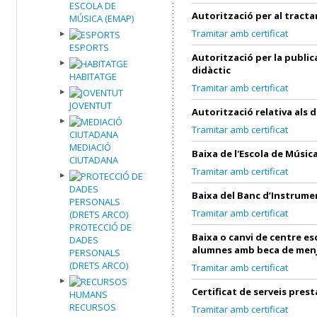
ESCOLA DE
Autorització per al tract
MÚSICA (EMAP)
Tramitar amb certificat
ESPORTS
Autorització per la public
didàctic
HABITATGE
Tramitar amb certificat
JOVENTUT
Autorització relativa als 
Tramitar amb certificat
MEDIACIÓ
Baixa de l'Escola de Músic
CIUTADANA
Tramitar amb certificat
Baixa del Banc d’Instrume
Tramitar amb certificat
PROTECCIÓ DE
Baixa o canvi de centre es
DADES
alumnes amb beca de men
PERSONALS
(DRETS ARCO)
Tramitar amb certificat
Certificat de serveis prest
RECURSOS
Tramitar amb certificat