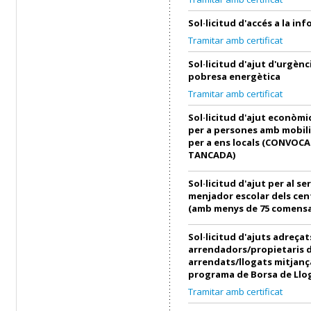
Sol·licitud d'accés a la in
Tramitar amb certificat
Sol·licitud d'ajut d'urgènci
pobresa energètica
Tramitar amb certificat
Sol·licitud d'ajut econòmi
per a persones amb mobili
per a ens locals (CONVOC
TANCADA)
Sol·licitud d'ajut per al se
menjador escolar dels cen
(amb menys de 75 comensa
Sol·licitud d'ajuts adreçat
arrendadors/propietaris 
arrendats/llogats mitjanç
programa de Borsa de Llo
Tramitar amb certificat