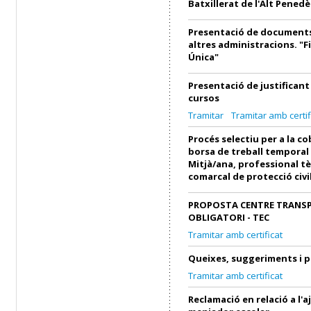
Batxillerat de l'Alt Penedè
Presentació de documents
altres administracions. "F
Única"
Presentació de justifican
cursos
Tramitar
Tramitar amb certif
Procés selectiu per a la c
borsa de treball temporal
Mitjà/ana, professional tè
comarcal de protecció civi
PROPOSTA CENTRE TRANS
OBLIGATORI - TEC
Tramitar amb certificat
Queixes, suggeriments i 
Tramitar amb certificat
Reclamació en relació a l'a