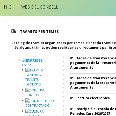
INICI
WEB DEL CONSELL
TRÀMITS PER TEMES
Catàleg de tràmits organitzats per temes. Per cada tràmit e
més alguns tràmits poden realitzar-se directament per Inte
01. Dades de transferència
pagaments de la Tresoreri
EMPRESES
Ajuntaments
01. Dades de transferència
TRÀMITS
pagaments de la tresoreri
GENÈRICS
Ajuntaments
CONSUM
01. Factura electrònica
CONTRACTACIÓ
01. Inscripció a l'Escola de
Penedès Curs 2026/2027
CULTURA