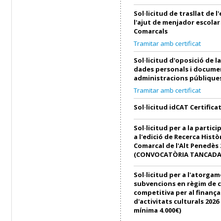
Sol·licitud de trasllat de 
l'ajut de menjador escolar
Comarcals
Tramitar amb certificat
Sol·licitud d'oposició de l
dades personals i docume
administracions públique
Tramitar amb certificat
Sol·licitud idCAT Certifica
Sol·licitud per a la partici
a l'edició de Recerca Histò
Comarcal de l'Alt Penedès 
(CONVOCATÒRIA TANCADA
Sol·licitud per a l'atorga
subvencions en règim de 
competitiva per al finanç
d'activitats culturals 202
mínima 4.000€)