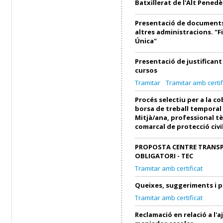
Batxillerat de l'Alt Penedè
Presentació de documents
altres administracions. "F
Única"
Presentació de justifican
cursos
Tramitar
Tramitar amb certif
Procés selectiu per a la c
borsa de treball temporal
Mitjà/ana, professional tè
comarcal de protecció civi
PROPOSTA CENTRE TRANS
OBLIGATORI - TEC
Tramitar amb certificat
Queixes, suggeriments i 
Tramitar amb certificat
Reclamació en relació a l'a