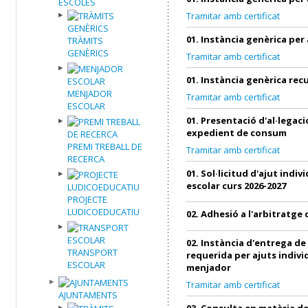
ESCOLES
Tramitar amb certificat
01. Instància genèrica per
TRÀMITS
GENÈRICS
Tramitar amb certificat
01. Instància genèrica re
MENJADOR
Tramitar amb certificat
ESCOLAR
01. Presentació d'al·legac
expedient de consum
PREMI TREBALL DE
Tramitar amb certificat
RECERCA
01. Sol·licitud d'ajut indi
escolar curs 2026-2027
PROJECTE
LUDICOEDUCATIU
02. Adhesió a l'arbitratg
02. Instància d'entrega d
TRANSPORT
requerida per ajuts indivi
ESCOLAR
menjador
Tramitar amb certificat
AJUNTAMENTS
03. Consulta en matèria 