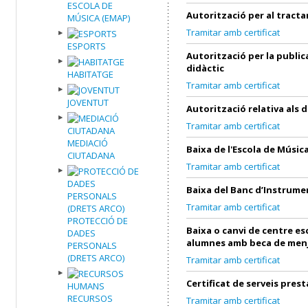
ESCOLA DE
Autorització per al tract
MÚSICA (EMAP)
Tramitar amb certificat
ESPORTS
Autorització per la public
didàctic
HABITATGE
Tramitar amb certificat
JOVENTUT
Autorització relativa als 
Tramitar amb certificat
MEDIACIÓ
Baixa de l'Escola de Músic
CIUTADANA
Tramitar amb certificat
Baixa del Banc d’Instrume
Tramitar amb certificat
PROTECCIÓ DE
Baixa o canvi de centre es
DADES
alumnes amb beca de men
PERSONALS
(DRETS ARCO)
Tramitar amb certificat
Certificat de serveis prest
RECURSOS
Tramitar amb certificat