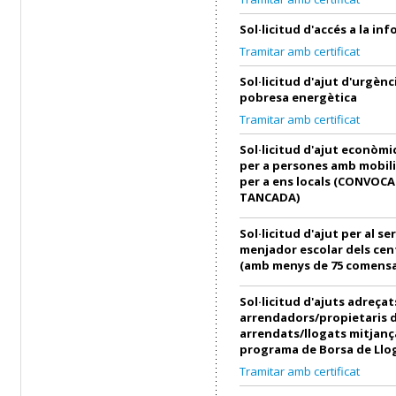
Sol·licitud d'accés a la in
Tramitar amb certificat
Sol·licitud d'ajut d'urgènci
pobresa energètica
Tramitar amb certificat
Sol·licitud d'ajut econòmi
per a persones amb mobili
per a ens locals (CONVOC
TANCADA)
Sol·licitud d'ajut per al se
menjador escolar dels cen
(amb menys de 75 comensa
Sol·licitud d'ajuts adreçat
arrendadors/propietaris 
arrendats/llogats mitjanç
programa de Borsa de Llo
Tramitar amb certificat