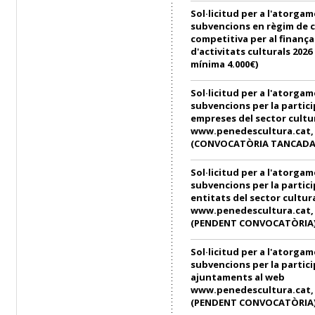
Sol·licitud per a l'atorga
subvencions en règim de 
competitiva per al finanç
d'activitats culturals 202
mínima 4.000€)
Sol·licitud per a l'atorga
subvencions per la partici
empreses del sector cultu
www.penedescultura.cat, e
(CONVOCATÒRIA TANCADA
Sol·licitud per a l'atorga
subvencions per la partici
entitats del sector cultur
www.penedescultura.cat, e
(PENDENT CONVOCATÒRIA
Sol·licitud per a l'atorga
subvencions per la partici
ajuntaments al web
www.penedescultura.cat, e
(PENDENT CONVOCATÒRIA