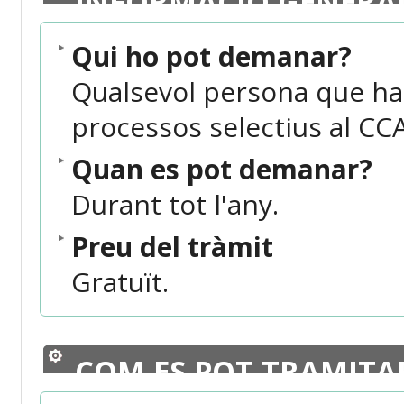
INFORMACIÓ GENERA
Qui ho pot demanar?
Qualsevol persona que hag
processos selectius al CC
Quan es pot demanar?
Durant tot l'any.
Preu del tràmit
Gratuït.
COM ES POT TRAMITA