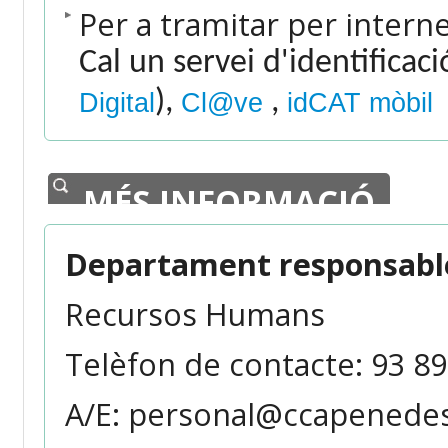
Per a tramitar per intern
Cal un servei d'identificac
),
,
Digital
Cl@ve
idCAT mòbil
MÉS INFORMACIÓ
Departament responsable
Recursos Humans
Telèfon de contacte: 93 89
A/E: personal@ccapenedes