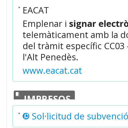
EACAT
Emplenar i
signar elect
telemàticament amb la do
del tràmit específic CC03
l'Alt Penedès.
www.eacat.cat
IMPRESOS
Sol·licitud de subvenci