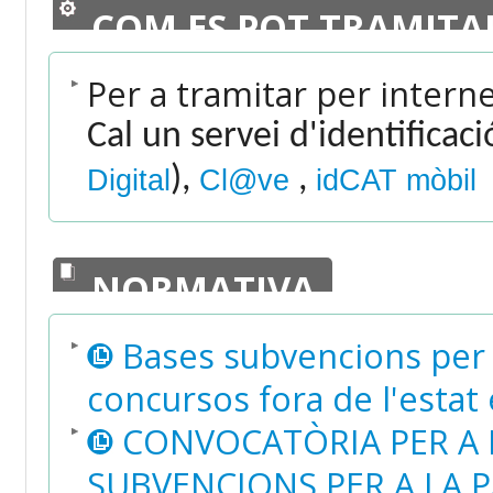
COM ES POT TRAMITA
Per a tramitar per intern
Cal un servei d'identificac
),
,
Digital
Cl@ve
idCAT mòbil
NORMATIVA
Bases subvencions per l
concursos fora de l'estat
CONVOCATÒRIA PER A 
SUBVENCIONS PER A LA 