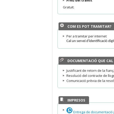
Preu del tràmit
Gratuït.
COM ES POT TRAMITAR?
Per a tramitar per internet
Cal un servei d'identificació dig
DOCUMENTACIÓ QUE CAL
Justificant de retorn de la fianç
Resolució del contracte de llog
Comunicació prèvia de la resolu
IMPRESOS
Entrega de documentació pe