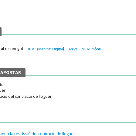
ital reconegut:
),
,
IDCAT (Identitat Digital
Cl@ve
idCAT mòbil
 APORTAR
a.
uer.
ció del contracte de lloguer.
r a la rescissió del contracte de lloguer