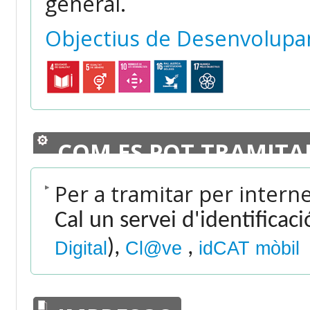
general.
Objectius de Desenvolupa
COM ES POT TRAMITA
Per a tramitar per intern
Cal un servei d'identificac
),
,
Digital
Cl@ve
idCAT mòbil