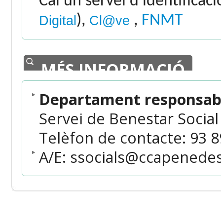
Cal un servei d'identificac
),
,
FNMT
Digital
Cl@ve
MÉS INFORMACIÓ
Departament responsabl
Servei de Benestar Social
Telèfon de contacte: 93 89
A/E: ssocials@ccapenedes