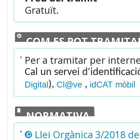
Gratuït.
COM ES POT TRAMITA
Per a tramitar per intern
Cal un servei d'identificac
),
,
Digital
Cl@ve
idCAT mòbil
NORMATIVA
Llei Orgànica 3/2018 de