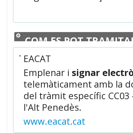
COM ES POT TRAMITA
EACAT
Emplenar i
signar elect
telemàticament amb la do
del tràmit específic CC03
l'Alt Penedès.
www.eacat.cat