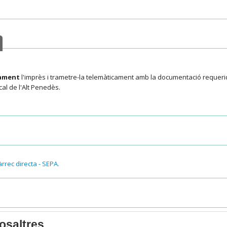
cament
l'imprès i trametre-la telemàticament amb la documentació requerida
al de l'Alt Penedès.
rrec directa - SEPA.
el tràmit:
osaltres