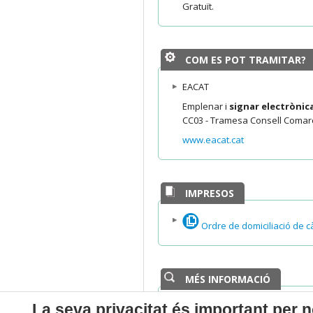
Gratuït.
COM ES POT TRAMITAR?
EACAT
Emplenar i
signar electròni
CC03 - Tramesa Consell Comarc
www.eacat.cat
IMPRESOS
Ordre de domiciliació de cà
MÉS INFORMACIÓ
Departament responsable d
La seva privacitat és important per n