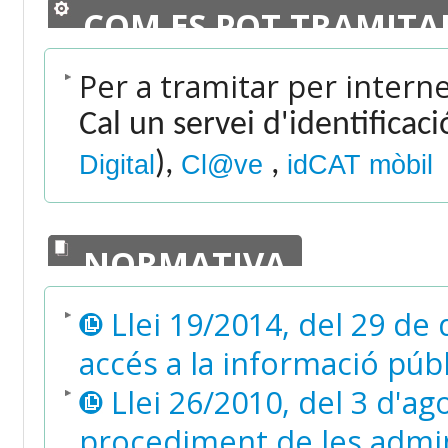
COM ES POT TRAMITA
Per a tramitar per intern
Cal un servei d'identificac
),
,
Digital
Cl@ve
idCAT mòbil
NORMATIVA
Llei 19/2014, del 29 de
accés a la informació públ
Llei 26/2010, del 3 d'ago
procediment de les admin