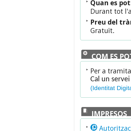
Quan es po
Durant tot l'
Preu del tr
Gratuït.
COM ES PO
Per a tramita
Cal un servei
(Identitat Digit
IMPRESOS
Autoritzac