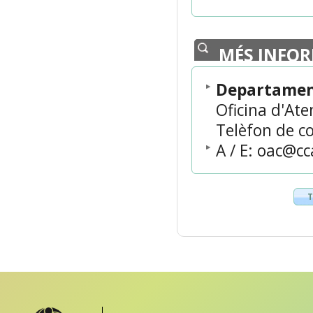
MÉS INFO
Departament
Oficina d'At
Telèfon de c
A / E: oac@c
T