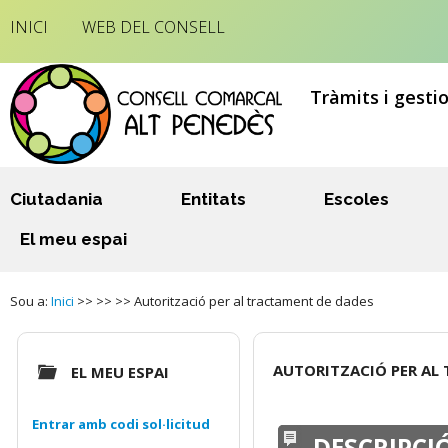
INICI
WEB DEL CONSELL
Tràmits i gesti
Ciutadania
Entitats
Escoles
El meu espai
Sou a:
Inici
>> >> >> Autorització per al tractament de dades
AUTORITZACIÓ PER AL
EL MEU ESPAI
Entrar amb codi sol·licitud
DESCRIPCI