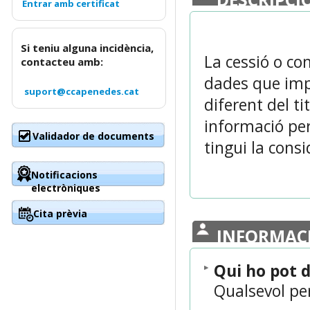
Si teniu alguna incidència,
La cessió o c
contacteu amb:
dades que imp
suport@ccapenedes.cat
diferent del ti
informació per
Validador de documents
tingui la cons
Notificacions
electròniques
Cita prèvia
INFORMAC
Qui ho pot 
Qualsevol pe