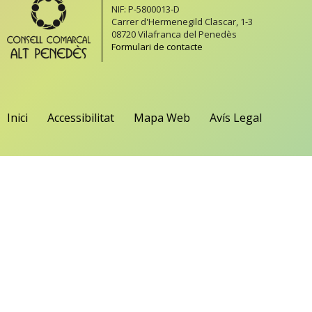
NIF: P-5800013-D
Carrer d'Hermenegild Clascar, 1-3
08720 Vilafranca del Penedès
Formulari de contacte
Inici
Accessibilitat
Mapa Web
Avís Legal